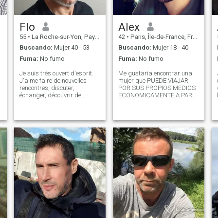
Flo
Alex
55
•
La Roche-sur-Yon, Pays de la Loire, Francia
42
•
Paris, Île-de-France, Francia
Buscando:
Mujer 40 - 53
Buscando:
Mujer 18 - 40
Fuma:
No fumo
Fuma:
No fumo
Je suis très ouvert d'esprit.
Me gustaria encontrar una
J'aime faire de nouvelles
mujer que PUEDE VIAJAR
rencontres, discuter,
POR SUS PROPIOS MEDIOS
échanger, découvrir de
ECONOMICAMENTE A PARIS
nouvelles cultures. Je suis
o que TIENE PROYECTOS DE
sportif, j'aime les ballades
VACACIONES A FRANCIA.
en bord de plage, dans la
BUSCO A LA MUJER DE MI
forêt, les restos, les amis,
VIDA.\NUNA MUY HERMOSA
bref tout ce qu'il a de plus
SIN HIJOS (o que sean ya
normal.
adultos a lo menos) ,
CARIÑOSA y muy fiel, que NO
LE INTERESA EL DINERO o
ESTATUS SOCIAL DEL
HOMBRE, Que se INTERESA
A mí POR lo QUE SOY, Y NO
LO QUE TENGO. \NNo
Prepago, prostituta, o mujer
que vende contenido en redes
sociales por fa... Frances
estable, muy cariñoso, tierno