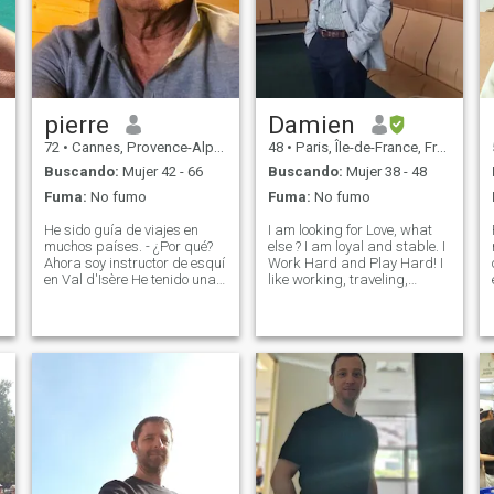
pierre
Damien
72
•
Cannes, Provence-Alpes-Côte d'Azur, Francia
48
•
Paris, Île-de-France, Francia
Buscando:
Mujer 42 - 66
Buscando:
Mujer 38 - 48
Fuma:
No fumo
Fuma:
No fumo
He sido guía de viajes en
I am looking for Love, what
muchos países. - ¿Por qué?
else ? I am loyal and stable. I
Ahora soy instructor de esquí
Work Hard and Play Hard! I
en Val d'Isère He tenido una
like working, traveling,
vida muy activa haciendo
working out (running),
descubrir muchos países
boating, cooking and
durante muchos años de mi
gardenning at home. To be
vida Ahora por fin empiezo a
honest, I do not want wasting
ir más despacio y por fin
my time on that website, just
w
puedo disfrutar de más
thinking
tiempo libre Por el contrario
estoy solo porque siempre he
puesto mi actividad en
primer lugar. Por eso estoy
en este sitio para encontrar a
alguien con quien vivir y