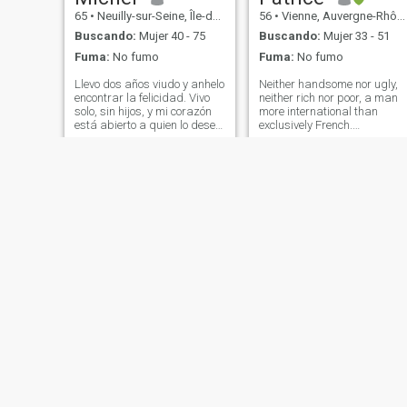
65
•
Neuilly-sur-Seine, Île-de-France, Francia
56
•
Vienne, Auvergne-Rhône-Alpes, Francia
Buscando:
Mujer 40 - 75
Buscando:
Mujer 33 - 51
Fuma:
No fumo
Fuma:
No fumo
Llevo dos años viudo y anhelo
Neither handsome nor ugly,
encontrar la felicidad. Vivo
neither rich nor poor, a man
solo, sin hijos, y mi corazón
more international than
está abierto a quien lo desee.
exclusively French.
Soy respetuoso, sincero,
Characteristics due to my
amable, honesto, serio, leal,
long period spent in Asia. I
servicial y tranquilo. Disfruto
love life.Ni beau ni laid, ni
de los deportes, viajar, leer, el
riche ni pauvre, homme plutô
cine y pa
international
qu’exclusivement fran
Jean-Paul
DEDE André
70
•
Brest, Bretagne, Francia
69
•
Perpignan, Occitanie, Francia