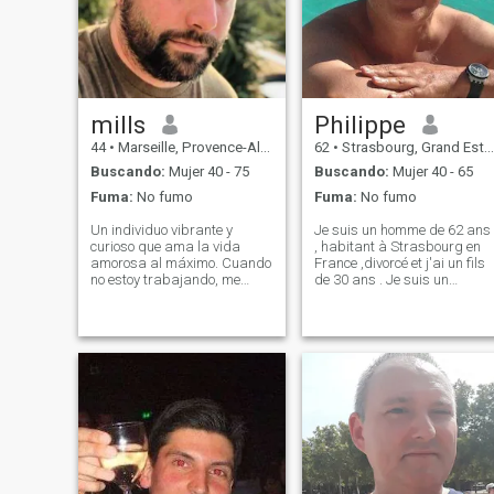
mills
Philippe
44
•
Marseille, Provence-Alpes-Côte d'Azur, Francia
62
•
Strasbourg, Grand Est, Francia
Buscando:
Mujer 40 - 75
Buscando:
Mujer 40 - 65
Fuma:
No fumo
Fuma:
No fumo
Un individuo vibrante y
Je suis un homme de 62 ans
curioso que ama la vida
, habitant à Strasbourg en
amorosa al máximo. Cuando
France ,divorcé et j'ai un fils
no estoy trabajando, me
de 30 ans . Je suis un
encanta cantar y tocar mi
homme gentil, cultivé qui
guitarra mientras pruebo
parle 4 langues couramment
nuevos alimentos porque
. J'aime les voyages en
también me encanta cocinar,
Europe, la peinture moderne ,
y estoy buscando a alguien
la musique classique ,
en quien pueda confiar para
l'astronom
construir un hogar feliz.