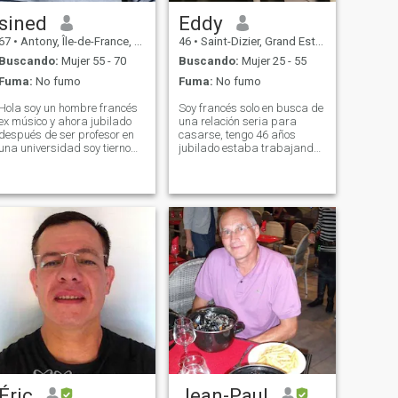
sined
Eddy
67
•
Antony, Île-de-France, Francia
46
•
Saint-Dizier, Grand Est, Francia
Buscando:
Mujer 55 - 70
Buscando:
Mujer 25 - 55
Fuma:
No fumo
Fuma:
No fumo
Hola soy un hombre francés
Soy francés solo en busca de
ex músico y ahora jubilado
una relación seria para
después de ser profesor en
casarse, tengo 46 años
una universidad soy tierno
jubilado estaba trabajando
suave titulado apasionado
como vendedor, gerente,
juego sensual basado en y
profesor de tecnología en la
quiero compartir todo el
universidad, y policía tengo
placer y todo lo que la vida
diplomas de guardia de
nos puede evitar con una
seguridad y de seguridad
mujer para toda la vida si es
contra incendios guardé
posible.
electrónica durante mi
estudio, toqué una pensión
promedio así que estoy
buscando una mujer que
pueda mantenerse como yo
en prioridad
Éric
Jean-Paul