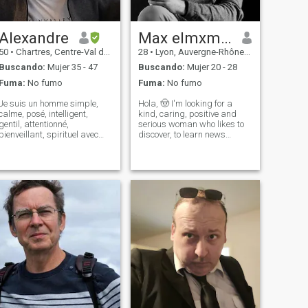
Alexandre
Max elmxmle
50
•
Chartres, Centre-Val de Loire, Francia
28
•
Lyon, Auvergne-Rhône-Alpes, Francia
Buscando:
Mujer 35 - 47
Buscando:
Mujer 20 - 28
Fuma:
No fumo
Fuma:
No fumo
Je suis un homme simple,
Hola, 🤠 I'm looking for a
calme, posé, intelligent,
kind, caring, positive and
gentil, attentionné,
serious woman who likes to
bienveillant, spirituel avec
discover, to learn news
des valeurs... J'accorde
things, to share, being
beaucoup d'importance à la
entrepreneur and not afraid
santé mentale et au bien-être
to work together to build a
en général, en pratiquant
life, a home and a family 😇
des activités physiques.
Are you passionate about
J'aime les petit
coffe