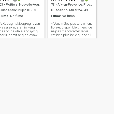
63
•
Poitiers, Nouvelle-Aquitaine, Francia
73
•
Aix-en-Provence, Provence-Alpes-Côte d'Azur, Francia
Buscando:
Mujer 18 - 63
Buscando:
Mujer 24 - 43
Fuma:
No fumo
Fuma:
No fumo
^zKapag nakipag-ugnayan
« Vous n'êtes pas totalement
ka sa akin, alamin kung
libre et disponible... merci de
paano ipakilala ang iyong
ne pas me contacter la vie
sarili: gamit ang palayaw
est bien plus belle quand elle
na ginagamit mo sa dating
est partagée ! L’Amour donne
site. Dahil ang mga
des ailes et rend l'instant
larawang inilagay mo ay
magique…, charme, amour,
napakahina ng kalidad o
émotion, calme, profondeur,
ang mga ito ay mga
silence, courage « Je
larawan mo 10 hanggang
20 taon na an
SIGUIENTE
..Herve
47
•
Marseille, Provence-Alpes-Côte d'Azur, Francia