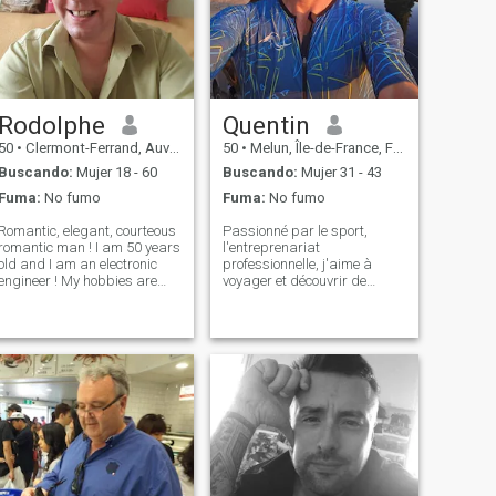
Rodolphe
Quentin
50
•
Clermont-Ferrand, Auvergne-Rhône-Alpes, Francia
50
•
Melun, Île-de-France, Francia
Buscando:
Mujer 18 - 60
Buscando:
Mujer 31 - 43
Fuma:
No fumo
Fuma:
No fumo
Romantic, elegant, courteous
Passionné par le sport,
romantic man ! I am 50 years
l'entreprenariat
old and I am an electronic
professionnelle, j'aime à
engineer ! My hobbies are
voyager et découvrir de
swimming, climbing, tennis,
nouvelle culture. J'ai habité le
golf. I like going out to
Japon il y a quelques
restaurants and cinema ! I
années, et souhaite
love travelling around the
développer ma connaissance
orld I play the saxophone
de ce magnifique pays tant
an
par sa géographie, sa
culture