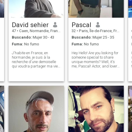
compartir los buenos
momentos de la vida
también estoy dispuesto a
vibrar en otro país
David sehier
Pascal
47
•
Caen, Normandie, Francia
32
•
Paris, Île-de-France, Francia
Buscando:
Mujer 30 - 43
Buscando:
Mujer 25 - 35
Fuma:
No fumo
Fuma:
No fumo
J'habite en France, en
Hey Hello! Are you looking for
Normandie, je suis à la
someone special to share
recherche d'une demoiselle
unique moments? Well, it's
qui voudra partager ma vie
me, Pascal! Actor, and lover
et construire une petite
of good food and board
famille. Je ne sais pas si
games. I love discovering
j'aurais du mettre ça en
new cultures, travel, and
anglais, ou autre, la
broadening my horizons. If
personne qui comprendra,
you too are open-minded and
ça sera déjà un pas en av
eag
.