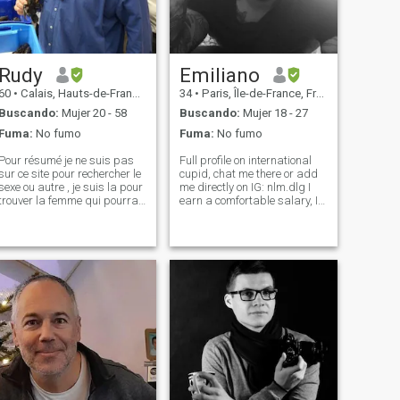
Rudy
Emiliano
60
•
Calais, Hauts-de-France, Francia
34
•
Paris, Île-de-France, Francia
Buscando:
Mujer 20 - 58
Buscando:
Mujer 18 - 27
Fuma:
No fumo
Fuma:
No fumo
Pour résumé je ne suis pas
Full profile on international
sur ce site pour rechercher le
cupid, chat me there or add
sexe ou autre , je suis la pour
me directly on IG: nlm.dlg I
trouver la femme qui pourra
earn a comfortable salary, I
être ma moitié. J’aime les
can take you on a life of
femmes asiatiques, ne me
adventures 3. I'm already 34
faites pas perdre du temps
but my mind is young and
avec les bla-bla, aller droit
full of projects. I have
au but et je serai votr
confortable revenues and l