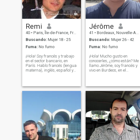
Remi
Jérôme
40
•
Paris, Île-de-France, Francia
41
•
Bordeaux, Nouvelle-Aquitaine, Francia
Buscando:
Mujer 18 - 25
Buscando:
Mujer 26 - 42
Fuma:
No fumo
Fuma:
No fumo
¡Hola! Soy francés y trabajo
¡Hola! Mucho gusto en
en el sector bancario, en
conocerles, ¿cómo están? Me
París. Hablo francés (lengua
llamo Jérôme, soy francés y
materna), inglés, español y
vivo en Burdeos, en el
esloveno (con fluidez) y ruso
suroeste de Francia. Me
(bueno). Estoy buscando una
encantan los idiomas, viajar
mujer amistosa y alegre con
y conocer nuevas culturas
la que compartir mis
también. De hecho, me gusta
intereses. Puedo conocer a mi
mucho hablar español, pero
alma gemela aquí, que
me falta práctica. Por otra
sabe)) así que no dudes en
parte, soy una persona
dejarme una línea! Me gusta
cariñosa y detallista a quien
la litteratura y el cine. Me
le gusta compartir, soy
gustan Gogol y Tolstoi, pero
alguien comunicativo y
también autores franceses,
divertido que disfruta de los
americanos, italianos,
pequeños detalles de la vida
checos, alemanes, españoles
El respeto, la honestidad y la
y latinoamericanos. Voy a
familia son valores