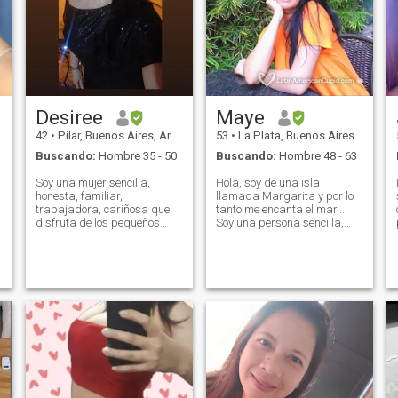
Desiree
Maye
42
•
Pilar, Buenos Aires, Argentina
53
•
La Plata, Buenos Aires, Argentina
Buscando:
Hombre 35 - 50
Buscando:
Hombre 48 - 63
Soy una mujer sencilla,
Hola, soy de una isla
honesta, familiar,
llamada Margarita y por lo
trabajadora, cariñosa que
tanto me encanta el mar...
disfruta de los pequeños
Soy una persona sencilla,
momentos, soy muy buena
franca, leal, cariñosa,
amiga, disfruto de la
apasionada, hogareña,
naturaleza, la playa, de una
amante de la naturaleza, los
buena charla, de las fiestas
animales, la playa, me
familiares, ir al cine, viajar,
gusta conocer nuevos
odio las mentiras y valoro y le
lugares, bailar y tengo buen
tengo mucho respecto a la
sentido del humor... No me
vida..!!! Si te interesa
gusta complicarme la vida,
conocerme me descubrirás
pues es una sola y hay que
poco a poco.
vivirla, con mucho amor y
pasión!