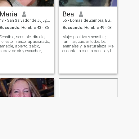
Maria
Bea
43
•
San Salvador de Jujuy, Jujuy, Argentina
56
•
Lomas de Zamora, Buenos Aires, Argentina
Buscando:
Hombre 43 - 86
Buscando:
Hombre 49 - 63
Sensible, sensible, directo,
Mujer positiva y sensible,
honesto, franco, apasionado,
familiar, cuidar todos los
amable, abierto, sabio,
animales y la naturaleza. Me
capaz de oír y escuchar,
encanta la cocina casera y la
hablar y callarse. En
jardinería. Me encanta jugar
general, mi camino en la vida
con mi perro, salir, escuchar
me ha hecho una persona
buena música ¿por qué no
sabia y cómoda.
bailar con él alrededor...