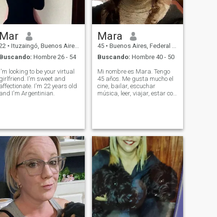
Mar
Mara
22
•
Ituzaingó, Buenos Aires, Argentina
45
•
Buenos Aires, Federal District, Argentina
Buscando:
Hombre 26 - 54
Buscando:
Hombre 40 - 50
I'm looking to be your virtual
Mi nombre es Mara. Tengo
girlfriend. I'm sweet and
45 años. Me gusta mucho el
affectionate. I'm 22 years old
cine, bailar, escuchar
and I'm Argentinian.
música, leer, viajar, estar con
amigas, salir, ir al teatro,
conciertos y tbn ir a cenar.