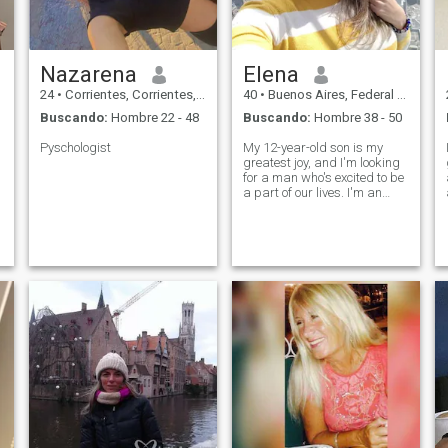
Nazarena
Elena
24
•
Corrientes, Corrientes, Argentina
40
•
Buenos Aires, Federal District, Argentina
Buscando:
Hombre 22 - 48
Buscando:
Hombre 38 - 50
Pyschologist
My 12-year-old son is my
greatest joy, and I'm looking
for a man who's excited to be
a part of our lives. I'm an
active woman who enjoys my
gym routine and a good
read, but I also love going out
to eat and enjoying cultural
events like the theater, opera,
and ballet. I'm looking for my
life partner, someone with
whom I can share
experiences and create a
stable home