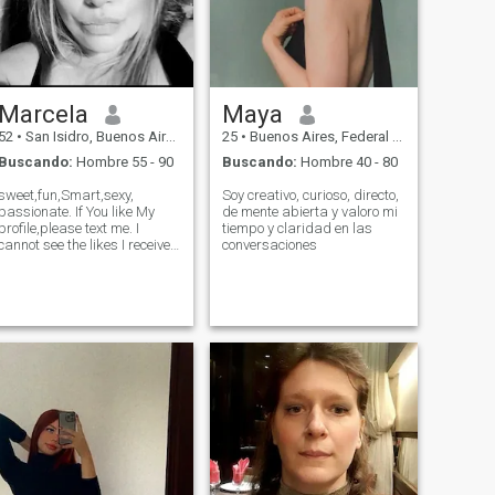
Marcela
Maya
52
•
San Isidro, Buenos Aires, Argentina
25
•
Buenos Aires, Federal District, Argentina
Buscando:
Hombre 55 - 90
Buscando:
Hombre 40 - 80
sweet,fun,Smart,sexy,
Soy creativo, curioso, directo,
passionate. If You like My
de mente abierta y valoro mi
profile,please text me. I
tiempo y claridad en las
cannot see the likes I receive.
conversaciones
🌸