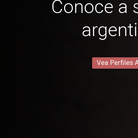
Conoce a s
argent
Vea Perfiles 