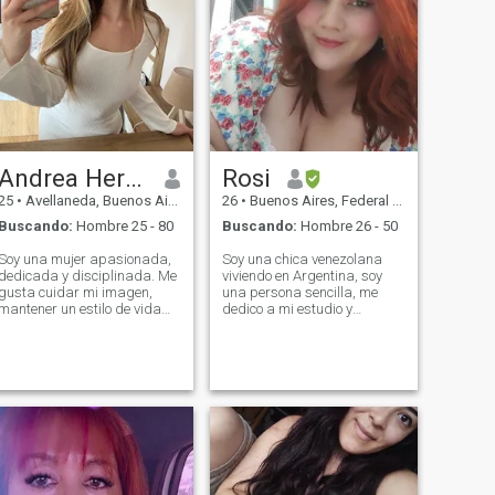
Andrea Hernandez
Rosi
25
•
Avellaneda, Buenos Aires, Argentina
26
•
Buenos Aires, Federal District, Argentina
Buscando:
Hombre 25 - 80
Buscando:
Hombre 26 - 50
Soy una mujer apasionada,
Soy una chica venezolana
dedicada y disciplinada. Me
viviendo en Argentina, soy
gusta cuidar mi imagen,
una persona sencilla, me
mantener un estilo de vida
dedico a mi estudio y
saludable y dar siempre lo
trabajo, soy algo callada
mejor de mí en cada
pero una vez que me das
proyecto. Disfruto aprender,
confianza me vas a mandar
crecer constantemente y
a callar jaja. Me encantan
transmitir seguridad,
los niños y me gustaria tener
autenticidad y confianza en
hijos, soy una chica dulce
todo lo que hago.
que le encanta atender a su
pareja y a su vez me
encanta ser mimada por mi
hombre, antes de pensar en
matrimonio tiene que haber