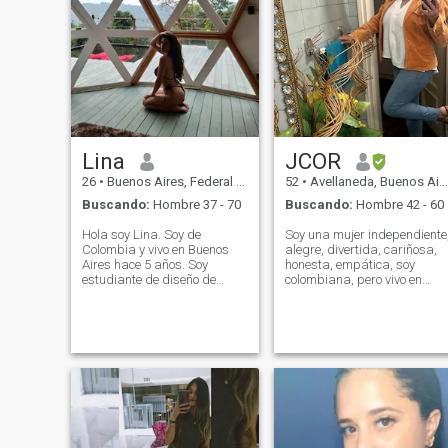
Lina
JCOR
26
•
Buenos Aires, Federal District, Argentina
52
•
Avellaneda, Buenos Aires, Argentina
Buscando:
Hombre 37 - 70
Buscando:
Hombre 42 - 60
Hola soy Lina. Soy de
Soy una mujer independiente
Colombia y vivo en Buenos
alegre, divertida, cariñosa,
Aires hace 5 años. Soy
honesta, empática, soy
estudiante de diseño de
colombiana, pero vivo en
imagen y sonido. Me encanta
Buenos Aires, Argentina. Me
el arte y el cine, quiero
encanta bailar, sobre todo
expandirme y conocer
salsa, disfruto de viajar,
nuevas personas (estoy
conocer y explorar lugares
abierta a una relación) Me
nuevos, también disfruto de
considero honesta y sencilla.
la playa y la naturaleza,
Tengo un buen sentido del
trabajo de forma remota, y
humor y me considero muy
puedo administrar mi
cariñosa y atenta. Creo en
tiempo, esto me permite
qué el trabajo en equipo es
viajar mientras trabajo.
mejor por eso espero
¡Espero poder conocer a un