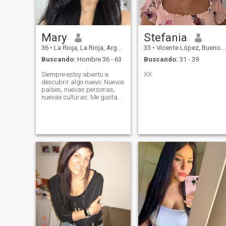
Mary
Stefania
36
•
La Rioja, La Rioja, Argentina
33
•
Vicente López, Buenos Aires, Argentina
Buscando:
Hombre 36 - 63
Buscando:
31 - 39
Siempre estoy abierto a
XX
descubrir algo nuevo: Nuevos
países, nuevas personas,
nuevas culturas. Me gusta
viajar. ¡Esto es lo que me
inspira mucho! Me gustan
los libros, helado de fresa,
recoger orquídeas blancas.
Me gusta el deporte, nadar
en verano en el mar. Me
gusta crear comodidad en el
lugar donde vivo. Amo mucho
a los perros y gatos y ayudo
a las mascotas perdidas y
rechazadas. Me gusta
cocinar y voy a cocinar el
desayuno sabroso y la cena
perfecta para mi futuro
hombre amado!