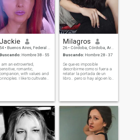
una conexión entre ambos, no
aceleres las cosas y deja
que el amor vaya fluyendo y
creciendo ❤️
Jackie
Milagros
54
•
Buenos Aires, Federal District, Argentina
26
•
Córdoba, Córdoba, Argentina
Buscando:
Hombre 38 - 55
Buscando:
Hombre 28 - 37
I am an extroverted,
Se que es imposible
sensitive, romantic,
describirme como si fuera a
companion, with values ​​and
relatar la portada de un
principles. I like to cultivate
libro... pero si hay algo en lo
the exterior, that is to say, my
que estoy segura es que
image, I practice gymnastics
dudo mucho poder encontrar
and dance classes, but also
algo serio lindo y verdadero
I am interested in having a
en una aplicación como está,
balance to cultivate the
de todas maneras lo intento
intellect, the emotions and the
😊( no voy a pagar la
spirituality. I like to carry out
subscripción mí telegram es
varied activities, reading,
@Milagrosvidela26
traveling, cinema, theater,
exhibitions, going out to
dinner in order to make me
feel good or feed my spirit.