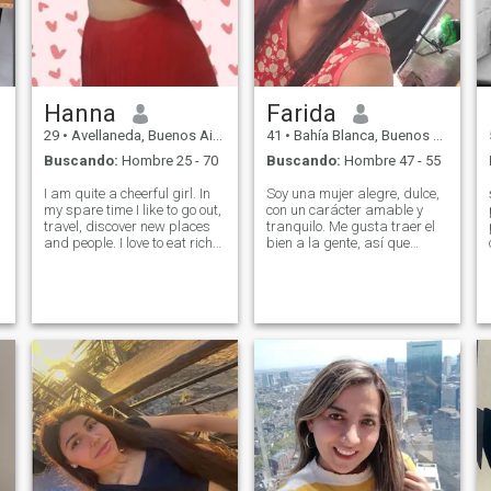
Hanna
Farida
29
•
Avellaneda, Buenos Aires, Argentina
41
•
Bahía Blanca, Buenos Aires, Argentina
Buscando:
Hombre 25 - 70
Buscando:
Hombre 47 - 55
I am quite a cheerful girl. In
Soy una mujer alegre, dulce,
my spare time I like to go out,
con un carácter amable y
travel, discover new places
tranquilo. Me gusta traer el
and people. I love to eat rich
bien a la gente, así que
and enjoy a good chat. dance
trabajo en el campo médico.
and have a good time.(I love
Me gusta el descanso activo,
football) Soy una chica
pasar un gran rato en algún
bastante alegre. En mi
lugar en un lugar
tiempo libre me gusta salir,
desconocido con buena
viajar, conocer lugares y
compañía. No soy una chica -
persona nuevas. Me encanta
soy una mujer madura. No
.
comer rico y disfrutar de una
quiero perder mi tiempo - elijo
buena charla Bailar y
vivir ahora). Soy serio acerca
pasarla bien
de encontrar un hombre
para una relación a largo
plazo, pero creo que es
imposible construir algo sin
una fecha real y una mirada
a los ojos).