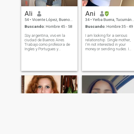
Ali
Ani
54
•
Vicente López, Buenos Aires, Argentina
34
•
Yerba Buena, Tucumán, Argentina
Buscando:
Hombre 45 - 58
Buscando:
Hombre 35 - 49
Soy argentina, vivo en la
I am looking for a serious
ciudad de Buenos Aires.
relationship. Single mother,
Trabajo como profesora de
I'm not interested in your
Ingles y Portugues y
money or sending nudes. I
Periodista de Modas. Amo
like to sing, draw...go for
viajar y conocer gente nueva.
walks and run. If you are
really looking for something
serious, write to me,
otherwise don't do it.