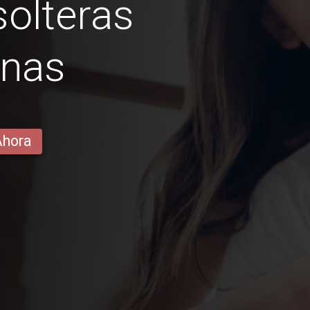
olteras
inas
Ahora