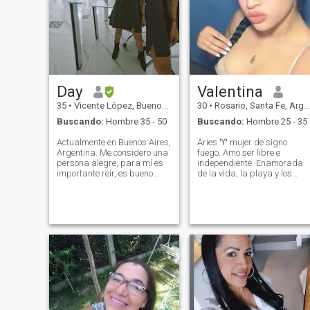
encontrar mi apoyo correcto.
hombre afín, que sea
divertido, alegre, le guste
viajar y también quiera una
compañera de vida! ¡No
para pasar malos
momentos, la vida es una
sola!
Day
Valentina
35
•
Vicente López, Buenos Aires, Argentina
30
•
Rosario, Santa Fe, Argentina
Buscando:
Hombre 35 - 50
Buscando:
Hombre 25 - 35
Actualmente en Buenos Aires,
Aries ♈️ mujer de signo
Argentina. Me considero una
fuego. Amo ser libre e
persona alegre, para mí es
independiente. Enamorada
importante reír, es bueno
de la vida, la playa y los
mirarle el lado positivo a la
atardeceres. Dispuesta a
vida siempre, tener en cuenta
conocer y aprender de mi
que todo pasa por algo y que
pareja. Con ganas de salir
es parte de la vida que
adelante. Venezolana en
aprendamos de ella. Soy
Argentina 🇻🇪❤️-🇦🇷 Me
simpática, carismática, soy
gustaría decir que todo lo
educada, con sentido del
que dice mi perfil es real, al
humor y también tengo
igual que mis fotos. Aries ♈️
carácter🤭 En fin, un poco de
fire sign woman. I love being
todo, soy ordenada, me
free and independent. In love
gusta cocinar, me encanta
with life, the beach and
leer, también me gusta
sunsets. Willing to meet and
saber un poco de todo, soy