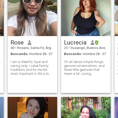
Rose
Lucrecia
40
•
Rosario, Santa Fe, Argentina
25
•
Ituzaingó, Buenos Aires, Argentina
Buscando:
Hombre 38 - 57
Buscando:
Hombre 28 - 37
,
I am a cheerful, loyal and
I’m all about simple things,
caring lady. I value family
genuine conversations, and
traditions and for me the
those little gestures that
most important in life is to
mean a lot. Loving,
build my own family with
supportive, and a true
someone lovely and kind. I
teammate in life. I enjoy calm
like cuddling and laughing,
vibes, authenticity, and
noticing details that make
moments that flow naturally.
this world amazing, the
If you're into deep talks over
noise of
coffee (or mate 😉) more than
flashy plans, we’ll probably
get along