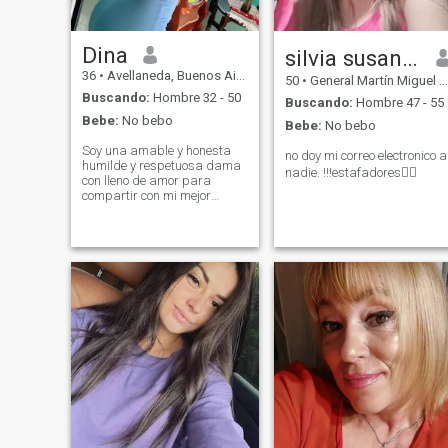
Dina
silvia susana✋🏼
36
•
Avellaneda, Buenos Aires, Argentina
50
•
General Martín Miguel de Güemes, Salta, Argentina
Buscando:
Hombre 32 - 50
Buscando:
Hombre 47 - 55
Bebe:
No bebo
Bebe:
No bebo
Soy una amable y honesta
no doy mi correo electronico a
humilde y respetuosa dama
nadie. !!!estafadores👎🏼
con lleno de amor para
compartir con mi mejor
mitad...