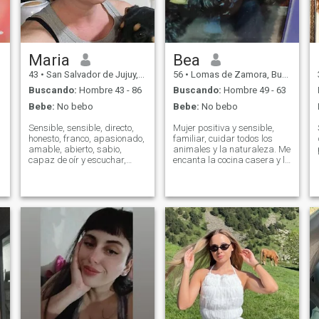
desayuno sabroso y la cena
perfecta para mi futuro
hombre amado!
Maria
Bea
43
•
San Salvador de Jujuy, Jujuy, Argentina
56
•
Lomas de Zamora, Buenos Aires, Argentina
Buscando:
Hombre 43 - 86
Buscando:
Hombre 49 - 63
Bebe:
No bebo
Bebe:
No bebo
Sensible, sensible, directo,
Mujer positiva y sensible,
honesto, franco, apasionado,
familiar, cuidar todos los
amable, abierto, sabio,
animales y la naturaleza. Me
capaz de oír y escuchar,
encanta la cocina casera y la
hablar y callarse. En
jardinería. Me encanta jugar
general, mi camino en la vida
con mi perro, salir, escuchar
me ha hecho una persona
buena música ¿por qué no
sabia y cómoda.
bailar con él alrededor...