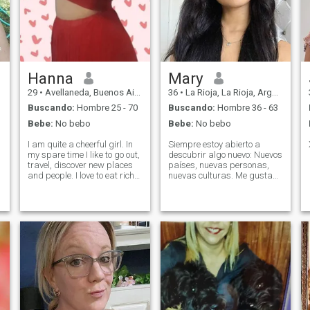
Hanna
Mary
29
•
Avellaneda, Buenos Aires, Argentina
36
•
La Rioja, La Rioja, Argentina
Buscando:
Hombre 25 - 70
Buscando:
Hombre 36 - 63
Bebe:
No bebo
Bebe:
No bebo
I am quite a cheerful girl. In
Siempre estoy abierto a
my spare time I like to go out,
descubrir algo nuevo: Nuevos
travel, discover new places
países, nuevas personas,
and people. I love to eat rich
nuevas culturas. Me gusta
and enjoy a good chat. dance
viajar. ¡Esto es lo que me
and have a good time.(I love
inspira mucho! Me gustan
football) Soy una chica
los libros, helado de fresa,
bastante alegre. En mi
recoger orquídeas blancas.
tiempo libre me gusta salir,
Me gusta el deporte, nadar
viajar, conocer lugares y
en verano en el mar. Me
persona nuevas. Me encanta
gusta crear comodidad en el
comer rico y disfrutar de una
lugar donde vivo. Amo mucho
buena charla Bailar y
a los perros y gatos y ayudo
pasarla bien
a las mascotas perdidas y
rechazadas. Me gusta
cocinar y voy a cocinar el