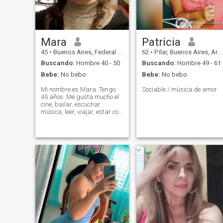
Mara
Patricia
45
•
Buenos Aires, Federal District, Argentina
62
•
Pilar, Buenos Aires, Argentina
Buscando:
Hombre 40 - 50
Buscando:
Hombre 49 - 61
Bebe:
No bebo
Bebe:
No bebo
Mi nombre es Mara. Tengo
Sociable / música de amor
45 años. Me gusta mucho el
cine, bailar, escuchar
música, leer, viajar, estar con
amigas, salir, ir al teatro,
conciertos y tbn ir a cenar.