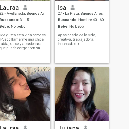
Lauraa
Isa
32
•
Avellaneda, Buenos Aires, Argentina
27
•
La Plata, Buenos Aires, Argentina
Buscando:
31 - 51
Buscando:
Hombre 40 - 60
Bebe:
No bebo
Bebe:
No bebo
¡Me gusta esta vida como es!
Apasionada de la vida,
¡Puedo llamarme una chica
creativa, trabajadora,
rubia, dulce y apasionada
incansable :)
que puede cargar con su
sonrisa! Y disfruto cada
momento, soy positiva y
sonriente, ¡me ayuda a hacer
mi vida más brillante! Soy
una persona muy activa, me
gusta estar en movimiento,
hacer algo nuevo e
interesante. Si algo me viene
a la mente, no puedo
calmarme hasta que lo
implemento en la vida. Es
fácil para mí encontrar algo
en común con personas que
compartimen mi visión de la
vida.
Lauraa
Juliana