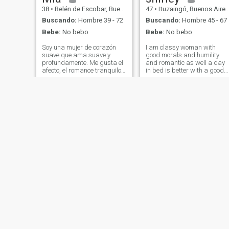
38
•
Belén de Escobar, Buenos Aires, Argentina
47
•
Ituzaingó, Buenos Aires, Argentina
Buscando:
Hombre 39 - 72
Buscando:
Hombre 45 - 67
Bebe:
No bebo
Bebe:
No bebo
Soy una mujer de corazón
I am classy woman with
suave que ama suave y
good morals and humility
profundamente. Me gusta el
and romantic as well a day
afecto, el romance tranquilo,
in bed is better with a good
la conversación significativa,
partner
y un poco de juego de flirtear
cuando la energía se siente
bien. Moda Danza Ciclismo
Compras Deportes Cocinero
Moda Naturaleza recostarse
en la playa En bicicleta Leer
libros Coches Museos y
viajes de arte. Estoy aquí por
una conexión sincera con un
hombre, algo tierno, mutuo y
real.
Andrea
Valentina
36
•
Salta, Salta, Argentina
47
•
La Plata, Buenos Aires, Argentina