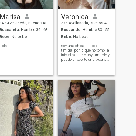
Marisa
Veronica
34
•
Avellaneda, Buenos Aires, Argentina
27
•
Avellaneda, Buenos Aires, Argentina
Buscando:
Hombre 36 - 63
Buscando:
Hombre 30 - 55
Bebe:
No bebo
Bebe:
No bebo
Hola
soy una chica un poco
tímida, por lo que no tomo la
iniciativa. pero soy amable y
puedo ofrecerte una buena
conversación, así que no
dudes en escribirme para
conocernos y ver que puede
suceder