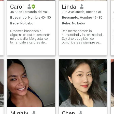
conmigo?
Carol
Linda
46
•
San Fernando del Valle de Catamarca, Catamarca, Argentina
39
•
Avellaneda, Buenos Aires, Argentina
Buscando:
Hombre 40 - 50
Buscando:
Hombre 49 - 80
Bebe:
No bebo
Bebe:
No bebo
Dreamer, buscando a
Realmente aprecio la
alguien con quien compartir
humanidad y la honestidad.
mi día a día. Me gusta leer,
Soy divertido y fácil de
tomar café y los días de
comunicarse y siempre se
lluvia, sé que es un cliché.
divierte y se siente cómodo
También me encanta viajar y
conmigo. Nunca estoy triste.
aventurarme, soy un poco de
Soy romántica y sueño con
todo, la calma y la tormenta.
una relación romántica. Soy
una mujer honesta y leal. No
me gustan las mentiras.
Estoy cansado de promesas
vacías. Siempre soy
responsable de mis
palabras y quiero que mi
pareja sea madura y
responsable de sus
palabras. Cuido mi
apariencia y soy una mujer
activa. Me encanta viajar y
he visitado muchos países.
Tengo altos valores
familiares y religiosos.
Mighty
Chen