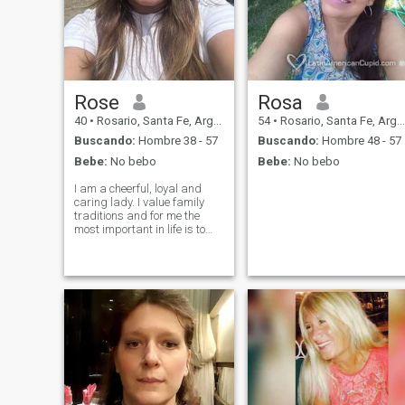
Rose
Rosa
40
•
Rosario, Santa Fe, Argentina
54
•
Rosario, Santa Fe, Argentina
Buscando:
Hombre 38 - 57
Buscando:
Hombre 48 - 57
Bebe:
No bebo
Bebe:
No bebo
I am a cheerful, loyal and
caring lady. I value family
traditions and for me the
most important in life is to
build my own family with
someone lovely and kind. I
like cuddling and laughing,
noticing details that make
this world amazing, the
noise of