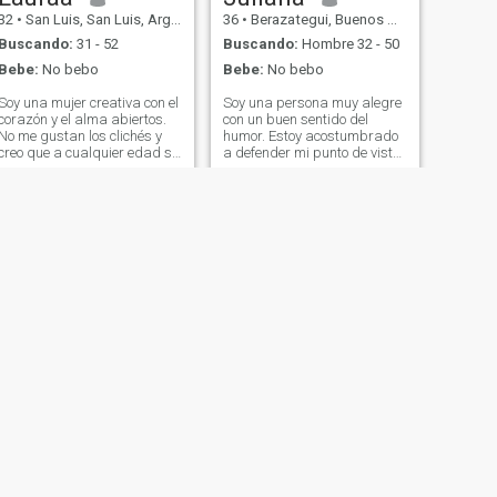
32
•
San Luis, San Luis, Argentina
36
•
Berazategui, Buenos Aires, Argentina
Buscando:
31 - 52
Buscando:
Hombre 32 - 50
Bebe:
No bebo
Bebe:
No bebo
Soy una mujer creativa con el
Soy una persona muy alegre
corazón y el alma abiertos.
con un buen sentido del
No me gustan los clichés y
humor. Estoy acostumbrado
creo que a cualquier edad se
a defender mi punto de vista.
puede crecer y desarrollarse,
Soy una mujer amable,
conquistar el mundo y abrir
carismática, divertida y
nuevos horizontes. Creo que
cariñosa. Cuando tengo
una persona se convierte en
tiempo libre me gusta
un zombi en el momento en
conocer y caminar con mis
que deja de aprender y de
amigos.
disfrutar de los momentos
sencillos de la vida. Creo en
los milagros y estoy
dispuesta a hacer milagros
con mis propias manos.
SIGUIENTE
Leonora
69
•
San Rafael, Mendoza, Argentina