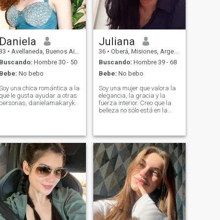
Daniela
Juliana
33
•
Avellaneda, Buenos Aires, Argentina
36
•
Oberá, Misiones, Argentina
Buscando:
Hombre 30 - 50
Buscando:
Hombre 39 - 68
Bebe:
No bebo
Bebe:
No bebo
Soy una chica romántica a la
Soy una mujer que valora la
que le gusta ayudar a otras
elegancia, la gracia y la
personas, danielamakaryk.
fuerza interior. Creo que la
belleza no sólo está en la
apariencia sino también en
las palabras, acciones, y la
forma en que tratas a los
demás. Soy cariñosa,
sofisticada, y siempre
abierta a conexiones
significativas y emociones
profundas. Me gusta bailar,
cenas románticas, y explorar
nuevas culturas a través del
viaje. La música y la pasión
son mi inspiración diaria.