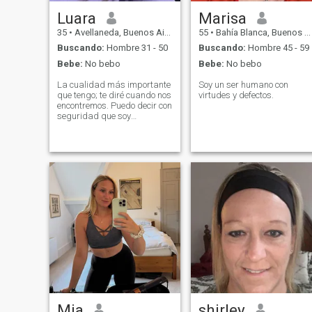
Luara
Marisa
35
•
Avellaneda, Buenos Aires, Argentina
55
•
Bahía Blanca, Buenos Aires, Argentina
Buscando:
Hombre 31 - 50
Buscando:
Hombre 45 - 59
Bebe:
No bebo
Bebe:
No bebo
La cualidad más importante
Soy un ser humano con
que tengo; te diré cuando nos
virtudes y defectos.
encontremos. Puedo decir con
seguridad que soy
optimista. Siento que estoy
en la etapa de mi vida en la
que todo debería estar bien.
No tengo miedo de hacer
descubrimientos, de explorar
algo nuevo y desconocido
para mí en los sentimientos y
una relación. No quiero
pasar mi vida sola, soy una
mujer alegre y amorosa,
quiero dar amor y afecto!
Quiero y puedo demostrarlo
en acción real, tal vez lo noten
primero. Nuestra felicidad
está en nuestras manos, ¿de
acuerdo? ¡Menos palabras,
más acción!
Mia
shirley