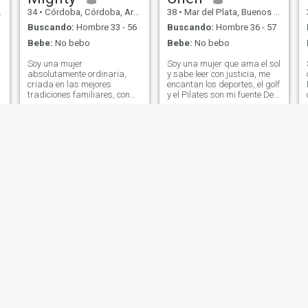
34
•
Córdoba, Córdoba, Argentina
38
•
Mar del Plata, Buenos Aires, Argentina
Buscando:
Hombre 33 - 56
Buscando:
Hombre 36 - 57
Bebe:
No bebo
Bebe:
No bebo
Soy una mujer
Soy una mujer que ama el sol
absolutamente ordinaria,
y sabe leer con justicia, me
criada en las mejores
encantan los deportes, el golf
tradiciones familiares, con
y el Pilates son mi fuente De
ricos valores de vida. Para
energía, de vez en cuando
mí, el amor y las relaciones
me quedo en casa, la música
son algo muy personal,
y el cine son mi "masacre
sagrado y mis sentimientos
espiritual", nunca he estado
pueden pertenecer a un solo
casado y.. No tengas hijos,
hombre. Soy muy sincera y
he estado en una relación con
abierta en las relaciones, la
mi corazón, pero he sido
honestidad, la lealtad y la
profundamente herido por
dedicación mutua son muy
causa de ello Pero todavía
importantes para mí.
creo que vale la pena
esperar el amor, y que una
buena persona llegará
eventualmente No soy
perfecta, pero soy sincera,
dedicada y siempre
mantengo mi pasión por la
vida
Silvana Benega
Graciela
52
•
Mendoza, Mendoza, Argentina
75
•
Avellaneda, Buenos Aires, Argentina