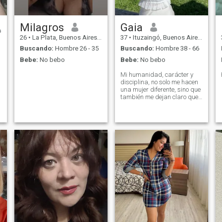
Milagros
Gaia
26
•
La Plata, Buenos Aires, Argentina
37
•
Ituzaingó, Buenos Aires, Argentina
Buscando:
Hombre 26 - 35
Buscando:
Hombre 38 - 66
Bebe:
No bebo
Bebe:
No bebo
Mi humanidad, carácter y
disciplina, no solo me hacen
una mujer diferente, sino que
también me dejan claro que
nadie vive del pasado y que
yo me mantengo en
constante progreso. Tengo la
capacidad de adaptarme a
cualquier situación, pero eso
no significa que soy
conformista, por el contrario,
busco continuamente
aprender cosas nuevas y
vivir experiencias
incomparables. Me encanta
disfrutar de los pequeños
momentos y suelo apreciar
los placeres de la vida.
¿Estarías dispuesto a
experimentar una realidad