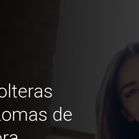
lteras
 Lomas de
ra