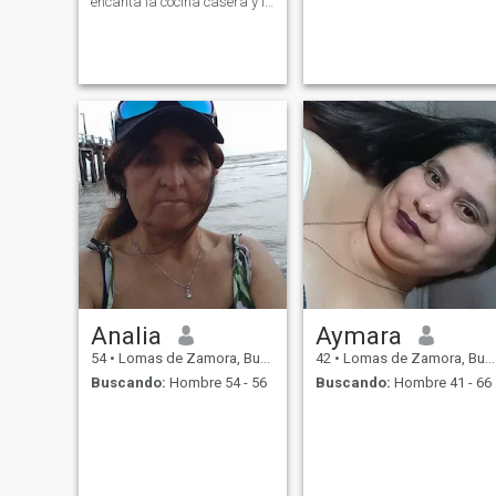
encanta la cocina casera y la
jardinería. Me encanta jugar
con mi perro, salir, escuchar
buena música ¿por qué no
bailar con él alrededor...
Analia
Aymara
54
•
Lomas de Zamora, Buenos Aires, Argentina
42
•
Lomas de Zamora, Buenos Aires, Argentina
Buscando:
Hombre 54 - 56
Buscando:
Hombre 41 - 66