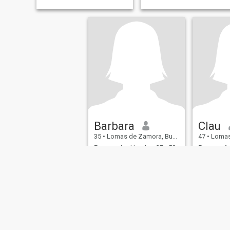
Barbara
Clau
35
•
Lomas de Zamora, Buenos Aires, Argentina
47
•
Lomas de Zam
Buscando:
Hombre 37 - 50
Buscando