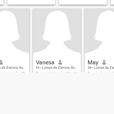
Vanesa
May
ora, Buenos Aires, Argentina
33
•
Lomas de Zamora, Buenos Aires, Argentina
59
•
Lomas de Zamora, Buenos 
:
Hombre 43 - 57
Buscando:
Hombre 30 - 49
Buscando:
Hombr