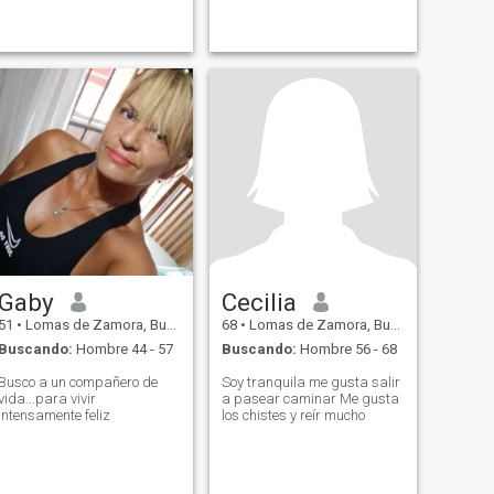
Gaby
Cecilia
51
•
Lomas de Zamora, Buenos Aires, Argentina
68
•
Lomas de Zamora, Buenos Aires, Argentina
Buscando:
Hombre 44 - 57
Buscando:
Hombre 56 - 68
Busco a un compañero de
Soy tranquila me gusta salir
vida...para vivir
a pasear caminar Me gusta
intensamente feliz
los chistes y reír mucho