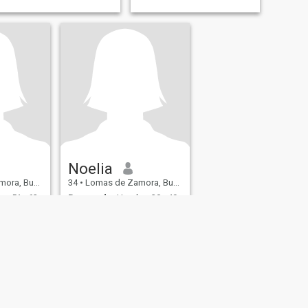
Noelia
Aires, Argentina
34
•
Lomas de Zamora, Buenos Aires, Argentina
e 51 - 63
Buscando:
Hombre 30 - 49