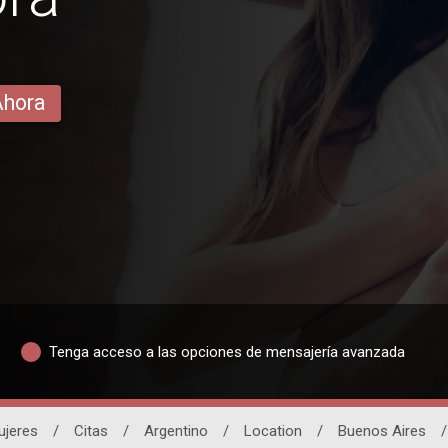
Ahora
Tenga acceso a las opciones de mensajería avanzada
ujeres
/
Citas
/
Argentino
/
Location
/
Buenos Aires
/