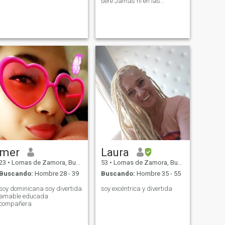
seré Jamás ni en las
circunstancia en q me
encuentre soy de ir al frente
no les temo a nadie solo le
temo a vida que se nos va
sin luchar veces por la vida
que nos merecemos
mer
Laura
23
•
Lomas de Zamora, Buenos Aires, Argentina
53
•
Lomas de Zamora, Buenos Aires, Argentina
Buscando:
Hombre 28 - 39
Buscando:
Hombre 35 - 55
soy dominicana soy divertida
soy excéntrica y divertida
amable educada
compañera