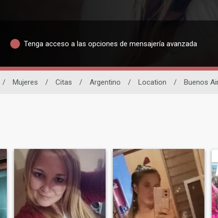
Tenga acceso a las opciones de mensajería avanzada
/
Mujeres
/
Citas
/
Argentino
/
Location
/
Buenos Ai