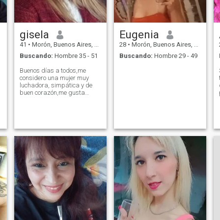
gisela
Eugenia
41
•
Morón, Buenos Aires, Argentina
28
•
Morón, Buenos Aires, Argentina
Buscando:
Hombre 35 - 51
Buscando:
Hombre 29 - 49
Buenos días a todos,me
considero una mujer muy
luchadora, simpática y de
buen corazón,me gusta
mucho bailar,hacer
gimnasia,viajar, disfrutar de
la vida!!! ""Un poco de mi""