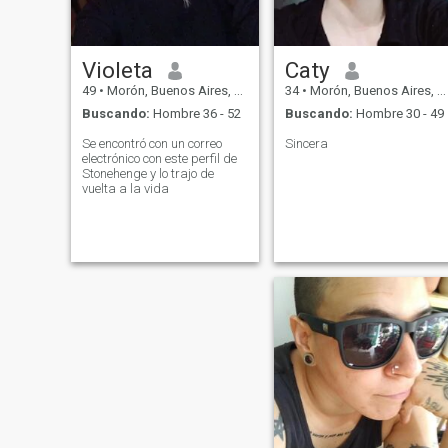
Violeta
Caty
49
•
Morón, Buenos Aires, Argentina
34
•
Morón, Buenos Aires, Argentina
Buscando:
Hombre 36 - 52
Buscando:
Hombre 30 - 49
Se encontró con un correo
Sincera
electrónico con este perfil de
Stonehenge y lo trajo de
vuelta a la vida