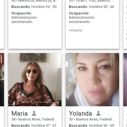
40
•
Mendoza, Mendoza, Argentina
55
•
José C. Paz, Buenos Aires, Argentina
Buscando:
Hombre 34 - 50
Buscando:
Hombre 50 - 66
Ocupación:
Ocupación:
Administración-
Administración-
secretariado
secretariado
Honesta
Maria
Yolanda
58
•
Buenos Aires, Federal District, Argentina
53
•
Buenos Aires, Federal District, Argentina
Buscando:
Hombre 47 - 61
Buscando:
Hombre 50 - 69