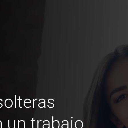
olteras
 un trabajo