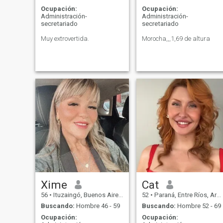
Ocupación:
Ocupación:
Administración-
Administración-
secretariado
secretariado
Muy extrovertida.
Morocha,,,1,69 de altura
Xime
Cat
56
•
Ituzaingó, Buenos Aires, Argentina
52
•
Paraná, Entre Ríos, Argentina
Buscando:
Hombre 46 - 59
Buscando:
Hombre 52 - 69
Ocupación:
Ocupación: