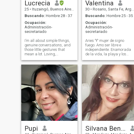
Lucrecia
Valentina
25
•
Ituzaingó, Buenos Aires, Argentina
30
•
Rosario, Santa Fe, Argentina
Buscando:
Hombre 28 - 37
Buscando:
Hombre 25 - 35
Ocupación:
Ocupación:
Administración-
Administración-
secretariado
secretariado
I’m all about simple things,
Aries ♈️ mujer de signo
genuine conversations, and
fuego. Amo ser libre e
those little gestures that
independiente. Enamorada
mean a lot. Loving,
de la vida, la playa y los
supportive, and a true
atardeceres. Dispuesta a
teammate in life. I enjoy calm
conocer y aprender de mi
vibes, authenticity, and
pareja. Con ganas de salir
moments that flow naturally.
adelante. Venezolana en
If you're into deep talks over
Argentina 🇻🇪❤️-🇦🇷 Me
coffee (or mate 😉) more than
gustaría decir que todo lo
flashy plans, we’ll probably
que dice mi perfil es real, al
get along
igual que mis fotos. Aries ♈️
fire sign woman. I love being
free and independent. In love
with life, the beach and
sunsets. Willing to meet and
learn from my partner. Eager
to get ahead. Venezuelan in
Argentina 🇻🇪❤️-🇦🇷 I
Pupi
Silvana Benega
would like to say that