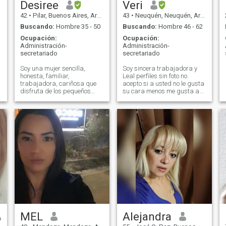
Desiree
Veri
42
•
Pilar, Buenos Aires, Argentina
43
•
Neuquén, Neuquén, Argentina
Buscando:
Hombre 35 - 50
Buscando:
Hombre 46 - 62
Ocupación:
Ocupación:
Administración-
Administración-
secretariado
secretariado
Soy una mujer sencilla,
Soy sincera trabajadora y
honesta, familiar,
Leal perfiles sin foto no
trabajadora, cariñosa que
acepto si a usted no le gusta
disfruta de los pequeños
su cara menos me gusta a
momentos, soy muy buena
mí no molestar
amiga, disfruto de la
naturaleza, la playa, de una
buena charla, de las fiestas
familiares, ir al cine, viajar,
odio las mentiras y valoro y le
tengo mucho respecto a la
vida..!!! Si te interesa
conocerme me descubrirás
poco a poco.
MEL
Alejandra