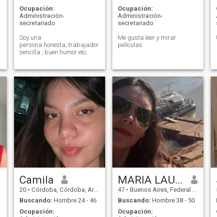
Ocupación:
Ocupación:
Administración-
Administración-
secretariado
secretariado
Soy una
Me gusta leer y mirar
persona.honesta,.trabajadora,
películas
sencilla ; buen.humor etc.
Camila
MARIA LAURA
20
•
Córdoba, Córdoba, Argentina
47
•
Buenos Aires, Federal District, Argentina
Buscando:
Hombre 24 - 46
Buscando:
Hombre 38 - 50
Ocupación:
Ocupación: