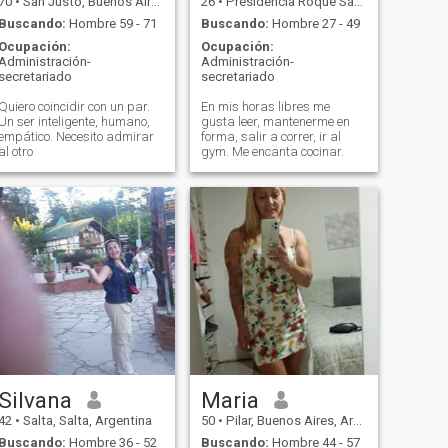
70
•
San Justo, Buenos Aires, Argentina
26
•
Presidencia Roque Sáenz Peña, Chaco, Argentina
Buscando:
Hombre 59 - 71
Buscando:
Hombre 27 - 49
Ocupación:
Ocupación:
Administración-
Administración-
secretariado
secretariado
Quiero coincidir con un par.
En mis horas libres me
Un ser inteligente, humano,
gusta leer, mantenerme en
empático. Necesito admirar
forma, salir a correr, ir al
al otro
gym. Me encanta cocinar.
Silvana
Maria
42
•
Salta, Salta, Argentina
50
•
Pilar, Buenos Aires, Argentina
Buscando:
Hombre 36 - 52
Buscando:
Hombre 44 - 57