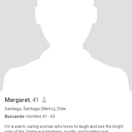
Margaret
, 41
Santiago, Santiago (Metro), Chile
Buscando:
Hombre 41 - 65
I’m a warm, caring woman who loves to laugh and see the bright
side of life. I believe in kindness, loyalty, and building real