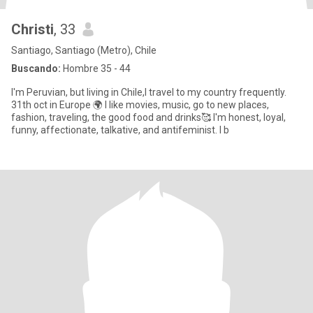
Christi
, 33
Santiago, Santiago (Metro), Chile
Buscando:
Hombre 35 - 44
I'm Peruvian, but living in Chile,I travel to my country frequently.
31th oct in Europe 🌍 I like movies, music, go to new places,
fashion, traveling, the good food and drinks🥰 I'm honest, loyal,
funny, affectionate, talkative, and antifeminist. I b