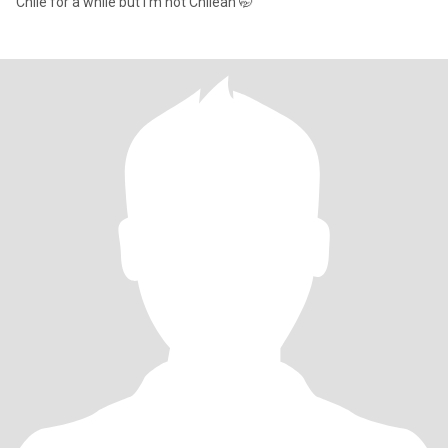
Chile for a while but I'm not Chilean 🤭