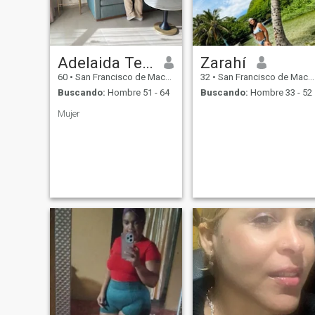
Adelaida Terrero
Zarahí
60
•
San Francisco de Macorís, Duarte, Rep. Dominicana
32
•
San Francisco de Macorís, Duarte, Rep. Dominicana
Buscando:
Hombre 51 - 64
Buscando:
Hombre 33 - 52
Mujer