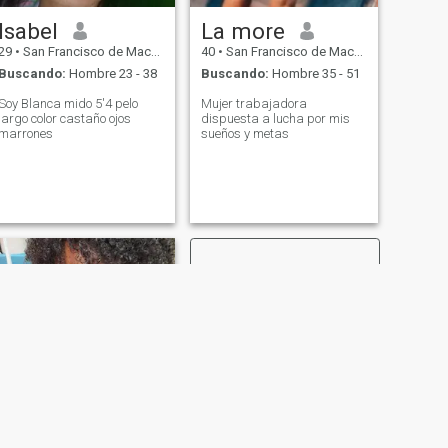
Isabel
La more
29
•
San Francisco de Macorís, Duarte, Rep. Dominicana
40
•
San Francisco de Macorís, Duarte, Rep. Dominicana
Buscando:
Hombre 23 - 38
Buscando:
Hombre 35 - 51
Soy Blanca mido 5'4 pelo
Mujer trabajadora
largo color castaño ojos
dispuesta a lucha por mis
marrones
sueños y metas
SIGUIENTE