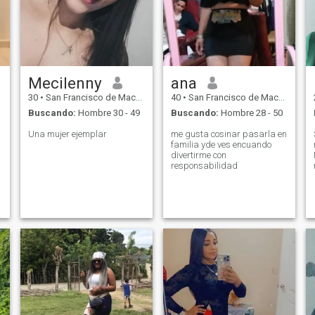
Mecilenny
ana
30
•
San Francisco de Macorís, Duarte, Rep. Dominicana
40
•
San Francisco de Macorís, Duarte, Rep. Dominicana
Buscando:
Hombre 30 - 49
Buscando:
Hombre 28 - 50
Una mujer ejemplar
me gusta cosinar pasarla en
familia yde ves encuando
divertirme con
responsabilidad