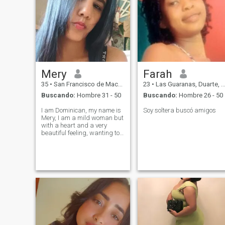
Mery
Farah
35
•
San Francisco de Macorís, Duarte, Rep. Dominicana
23
•
Las Guaranas, Duarte, Rep. Dominicana
Buscando:
Hombre 31 - 50
Buscando:
Hombre 26 - 50
I am Dominican, my name is
Soy soltera buscó amigos
Mery, I am a mild woman but
with a heart and a very
beautiful feeling, wanting to
get ahead, fulfill my dream
and share many things with
a good and wonderful man
who respects me, that we live
a life Felix without lies and
that everything is love, I want
to live a life full of love and
that together we build many
good things, I want a serious
relationship, someone who
comes into my life to give him
the best of me.