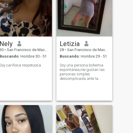
Nely
Letizia
30
•
San Francisco de Macorís, Duarte, Rep. Dominicana
28
•
San Francisco de Macorís, Duarte, Rep. Dominicana
Buscando:
Hombre 30 - 51
Buscando:
Hombre 29 - 51
Soy cariñosa respetuosa
Soy una persona bohemia
espontánea,me gustan las
personas simples
descomplicada ante la
vida,me gusta leer escribir
las buenas películas ,la
fotografía y la música.