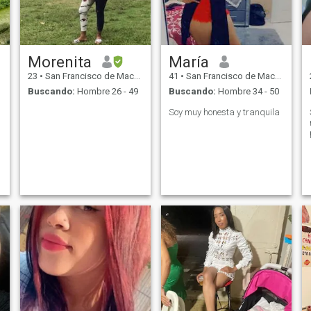
Morenita
María
23
•
San Francisco de Macorís, Duarte, Rep. Dominicana
41
•
San Francisco de Macorís, Duarte, Rep. Dominicana
Buscando:
Hombre 26 - 49
Buscando:
Hombre 34 - 50
Soy muy honesta y tranquila