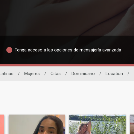
Tenga acceso a las opciones de mensajería avanzada
Latinas
/
Mujeres
/
Citas
/
Dominicano
/
Location
/