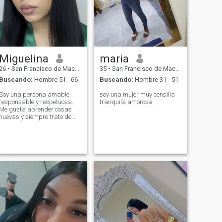
Miguelina
maria
26
•
San Francisco de Macorís, Duarte, Rep. Dominicana
35
•
San Francisco de Macorís, Duarte, Rep. Dominicana
Buscando:
Hombre 51 - 66
Buscando:
Hombre 31 - 51
Soy una persona amable,
soy una mujer muy censilla
responsable y respetuosa.
tranquila amorosa
Me gusta aprender cosas
nuevas y siempre trato de
mantener una actitud
positiva ante los desafíos.
Disfruto compartir tiempo de
calidad con las personas
que quiero, escuchar música,
conocer lugares nuevos y
seguir creciendo tanto en lo
personal como en lo
profesional.