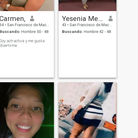
Carmen,
Yesenia Mercedes Abreu Alvarad
34
•
San Francisco de Macorís, Duarte, Rep. Dominicana
43
•
San Francisco de Macorís, Duarte, Rep. Dominicana
Buscando:
Hombre 50 - 48
Buscando:
Hombre 42 - 48
Soy actractiva y me gusta
divertirme