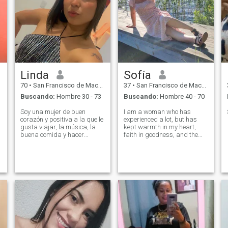
Linda
Sofía
70
•
San Francisco de Macorís, Duarte, Rep. Dominicana
37
•
San Francisco de Macorís, Duarte, Rep. Dominicana
Buscando:
Hombre 30 - 73
Buscando:
Hombre 40 - 70
Soy una mujer de buen
I am a woman who has
corazón y positiva a la que le
experienced a lot, but has
gusta viajar, la música, la
kept warmth in my heart,
buena comida y hacer
faith in goodness, and the
recuerdos significativos.
desire to build a real
Valoro la honestidad, el
relationship. I am calm, kind,
respeto y el buen sentido del
and caring, and I really
humor. Estoy aquí para
appreciate sincerity in
conocer a un caballero
people. I like to create comfort
genuino y ver a dónde puede
around me - in
llevar una conexión real.