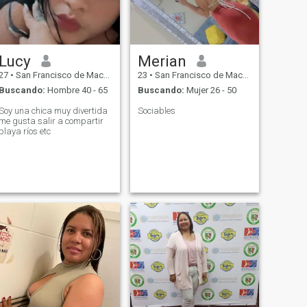
Lucy
Merian
27
•
San Francisco de Macorís, Duarte, Rep. Dominicana
23
•
San Francisco de Macorís, Duarte, Rep. Dominicana
Buscando:
Hombre 40 - 65
Buscando:
Mujer 26 - 50
Soy una chica muy divertida
Sociables
me gusta salir a compartir
playa ríos etc