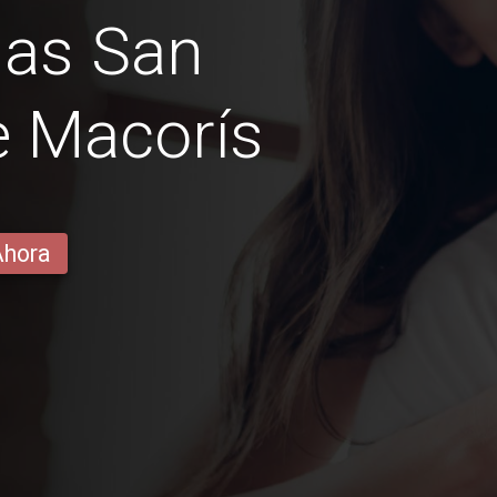
nas San
e Macorís
Ahora