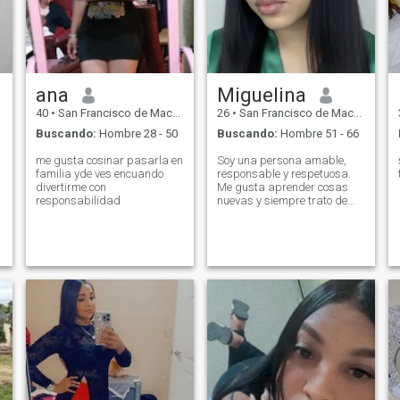
ana
Miguelina
40
•
San Francisco de Macorís, Duarte, Rep. Dominicana
26
•
San Francisco de Macorís, Duarte, Rep. Dominicana
Buscando:
Hombre 28 - 50
Buscando:
Hombre 51 - 66
me gusta cosinar pasarla en
Soy una persona amable,
familia yde ves encuando
responsable y respetuosa.
divertirme con
Me gusta aprender cosas
responsabilidad
nuevas y siempre trato de
mantener una actitud
positiva ante los desafíos.
Disfruto compartir tiempo de
calidad con las personas
que quiero, escuchar música,
conocer lugares nuevos y
seguir creciendo tanto en lo
personal como en lo
profesional.