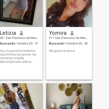
Letizia
Yomira
28
•
San Francisco de Macorís, Duarte, Rep. Dominicana
27
•
San Francisco de Macorís, Duarte, Rep. Dominicana
Buscando:
Hombre 29 - 51
Buscando:
Hombre 30 - 40
Soy una persona bohemia
Me gusta la cocina
espontánea,me gustan las
personas simples
descomplicada ante la
vida,me gusta leer escribir
las buenas películas ,la
fotografía y la música.