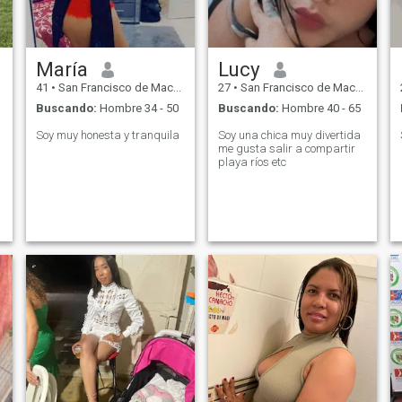
María
Lucy
41
•
San Francisco de Macorís, Duarte, Rep. Dominicana
27
•
San Francisco de Macorís, Duarte, Rep. Dominicana
Buscando:
Hombre 34 - 50
Buscando:
Hombre 40 - 65
Soy muy honesta y tranquila
Soy una chica muy divertida
me gusta salir a compartir
playa ríos etc