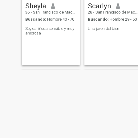
Sheyla
Scarlyn
36
•
San Francisco de Macorís, Duarte, Rep. Dominicana
28
•
San Francisco de Macorís, Duarte, Rep. Dominicana
Buscando:
Hombre 40 - 70
Buscando:
Hombre 29 - 50
Soy cariñosa sensible y muy
Una joven del bien
amorosa
Gloria
Yisell