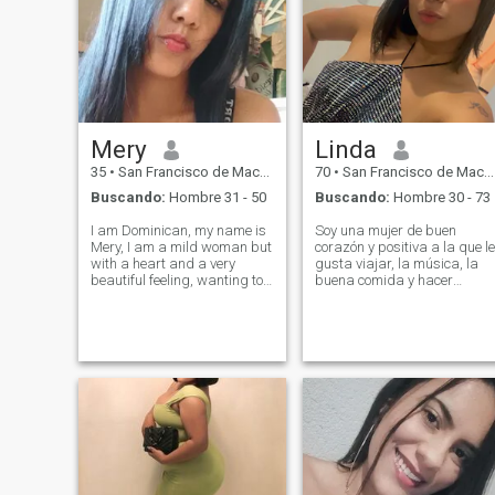
Mery
Linda
35
•
San Francisco de Macorís, Duarte, Rep. Dominicana
70
•
San Francisco de Macorís, Duarte, Rep. Dominicana
Buscando:
Hombre 31 - 50
Buscando:
Hombre 30 - 73
I am Dominican, my name is
Soy una mujer de buen
Mery, I am a mild woman but
corazón y positiva a la que le
with a heart and a very
gusta viajar, la música, la
beautiful feeling, wanting to
buena comida y hacer
get ahead, fulfill my dream
recuerdos significativos.
and share many things with
Valoro la honestidad, el
a good and wonderful man
respeto y el buen sentido del
who respects me, that we live
humor. Estoy aquí para
a life Felix without lies and
conocer a un caballero
that everything is love, I want
genuino y ver a dónde puede
to live a life full of love and
llevar una conexión real.
that together we build many
good things, I want a serious
relationship, someone who
comes into my life to give him
the best of me.