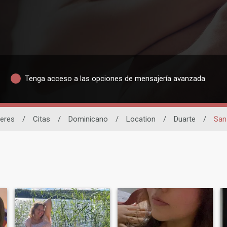
Tenga acceso a las opciones de mensajería avanzada
eres
/
Citas
/
Dominicano
/
Location
/
Duarte
/
San