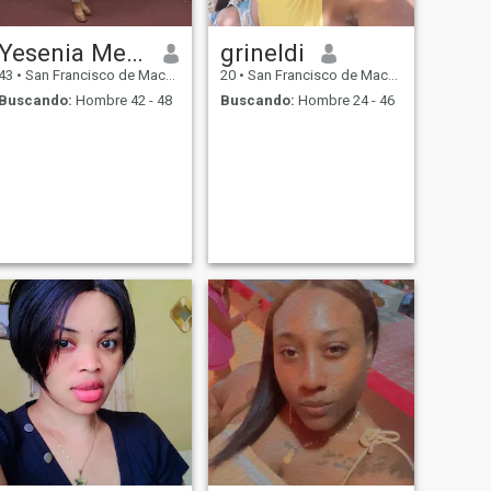
Yesenia Mercedes Abreu Alvarad
grineldi
43
•
San Francisco de Macorís, Duarte, Rep. Dominicana
20
•
San Francisco de Macorís, Duarte, Rep. Dominicana
Buscando:
Hombre 42 - 48
Buscando:
Hombre 24 - 46