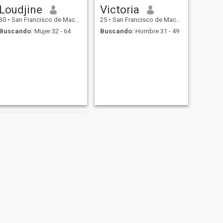
Loudjine
Victoria
30
•
San Francisco de Macorís, Duarte, Rep. Dominicana
25
•
San Francisco de Macorís, Duarte, Rep. Dominicana
Buscando:
Mujer 32 - 64
Buscando:
Hombre 31 - 49
SIGUIENTE
Alejandra