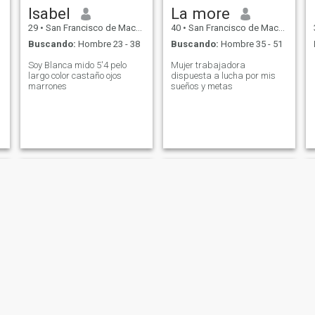
Isabel
La more
29
•
San Francisco de Macorís, Duarte, Rep. Dominicana
40
•
San Francisco de Macorís, Duarte, Rep. Dominicana
Buscando:
Hombre 23 - 38
Buscando:
Hombre 35 - 51
Soy Blanca mido 5'4 pelo
Mujer trabajadora
largo color castaño ojos
dispuesta a lucha por mis
marrones
sueños y metas
Yoairy
linda