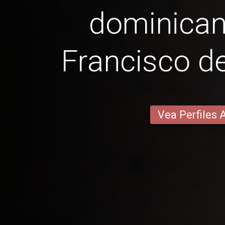
dominica
Francisco d
Vea Perfiles 