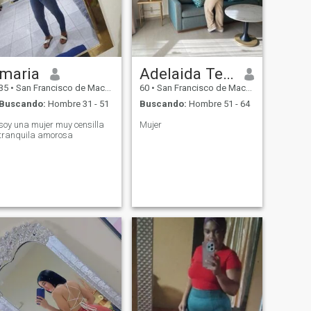
maria
Adelaida Terrero
35
•
San Francisco de Macorís, Duarte, Rep. Dominicana
60
•
San Francisco de Macorís, Duarte, Rep. Dominicana
Buscando:
Hombre 31 - 51
Buscando:
Hombre 51 - 64
soy una mujer muy censilla
Mujer
tranquila amorosa