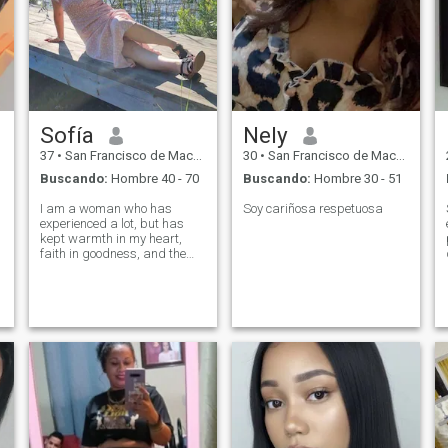
Sofía
Nely
37
•
San Francisco de Macorís, Duarte, Rep. Dominicana
30
•
San Francisco de Macorís, Duarte, Rep. Dominicana
Buscando:
Hombre 40 - 70
Buscando:
Hombre 30 - 51
I am a woman who has
Soy cariñosa respetuosa
experienced a lot, but has
kept warmth in my heart,
faith in goodness, and the
desire to build a real
relationship. I am calm, kind,
and caring, and I really
appreciate sincerity in
people. I like to create comfort
around me - in