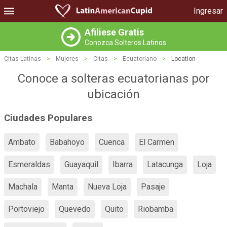
Ingresar
Afiliese Gratis
Conozca Solteros Latinos
Citas Latinas
>
Mujeres
>
Citas
>
Ecuatoriano
>
Location
Conoce a solteras ecuatorianas por
ubicación
Ciudades Populares
Ambato
Babahoyo
Cuenca
El Carmen
Esmeraldas
Guayaquil
Ibarra
Latacunga
Loja
Machala
Manta
Nueva Loja
Pasaje
Portoviejo
Quevedo
Quito
Riobamba