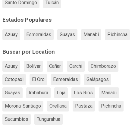
Santo Domingo
Tulcán
Estados Populares
Azuay
Esmeraldas
Guayas
Manabí
Pichincha
Buscar por Location
Azuay
Bolívar
Cañar
Carchi
Chimborazo
Cotopaxi
El Oro
Esmeraldas
Galápagos
Guayas
Imbabura
Loja
Los Ríos
Manabí
Morona-Santiago
Orellana
Pastaza
Pichincha
Sucumbíos
Tungurahua