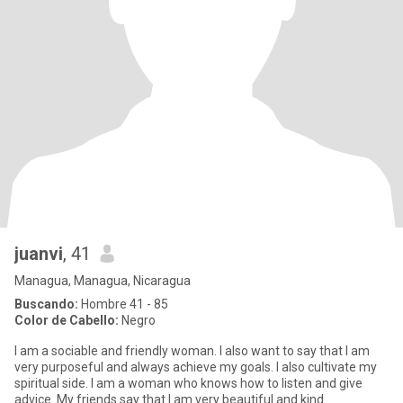
juanvi
, 41
Managua, Managua, Nicaragua
Buscando:
Hombre 41 - 85
Color de Cabello:
Negro
I am a sociable and friendly woman. I also want to say that I am
very purposeful and always achieve my goals. I also cultivate my
spiritual side. I am a woman who knows how to listen and give
advice. My friends say that I am very beautiful and kind.