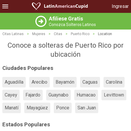
Ingresar
Afiliese Gratis
Conozca Solteros Latinos
Citas Latinas
>
Mujeres
>
Citas
>
Puerto Rico
>
Location
Conoce a solteras de Puerto Rico por
ubicación
Ciudades Populares
Aguadilla
Arecibo
Bayamón
Caguas
Carolina
Cayey
Fajardo
Guaynabo
Humacao
Levittown
Manatí
Mayagüez
Ponce
San Juan
Estados Populares