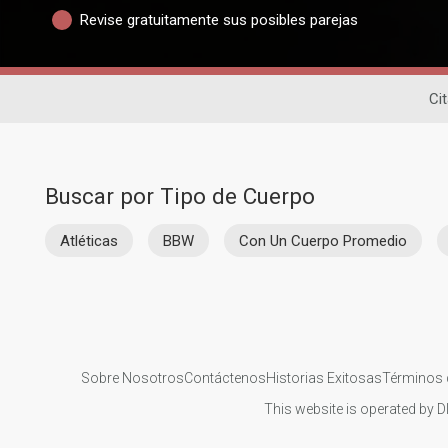
Revise gratuitamente sus posibles parejas
Ci
Buscar por Tipo de Cuerpo
Atléticas
BBW
Con Un Cuerpo Promedio
Sobre Nosotros
Contáctenos
Historias Exitosas
Términos 
This website is operated by D