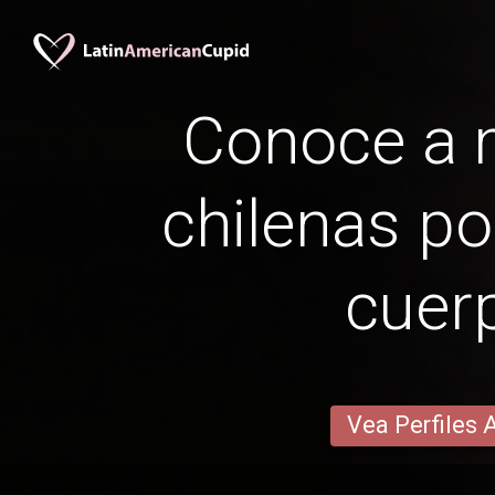
Conoce a 
chilenas po
cuer
Vea Perfiles 