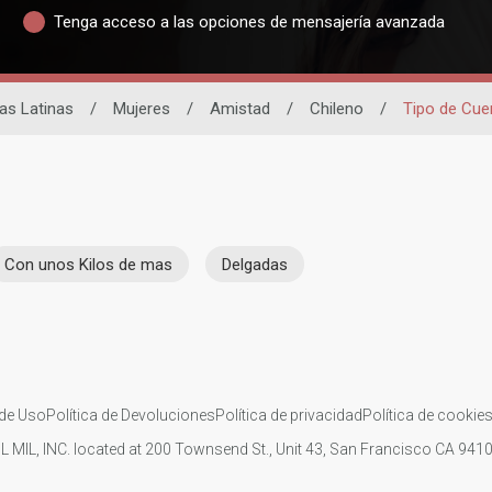
Tenga acceso a las opciones de mensajería avanzada
tas Latinas
/
Mujeres
/
Amistad
/
Chileno
/
Tipo de Cue
Con unos Kilos de mas
Delgadas
de Uso
Política de Devoluciones
Política de privacidad
Política de cookie
IL MIL, INC. located at 200 Townsend St., Unit 43, San Francisco CA 94