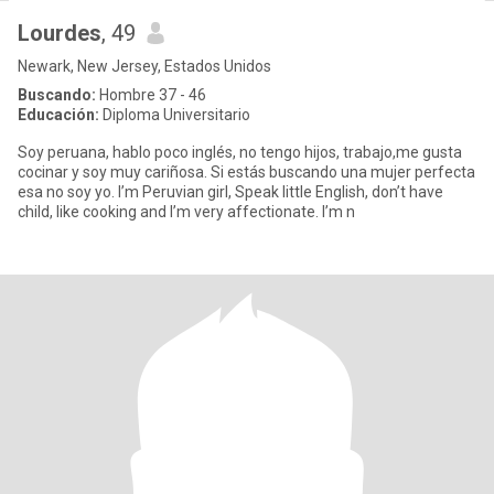
Lourdes
, 49
Newark, New Jersey, Estados Unidos
Buscando:
Hombre 37 - 46
Educación:
Diploma Universitario
Soy peruana, hablo poco inglés, no tengo hijos, trabajo,me gusta
cocinar y soy muy cariñosa. Si estás buscando una mujer perfecta
esa no soy yo. I’m Peruvian girl, Speak little English, don’t have
child, like cooking and I’m very affectionate. I’m n