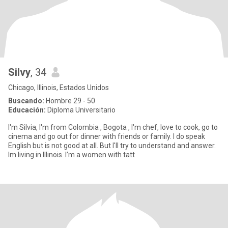
Silvy
, 34
Chicago, Illinois, Estados Unidos
Buscando:
Hombre 29 - 50
Educación:
Diploma Universitario
I'm Silvia, I'm from Colombia , Bogota , I'm chef, love to cook, go to
cinema and go out for dinner with friends or family. I do speak
English but is not good at all. But I'll try to understand and answer.
Im living in Illinois. I’m a women with tatt