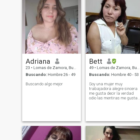
Adriana
Bett
23
•
Lomas de Zamora, Buenos Aires, Argentina
49
•
Lomas de Zamora, Buenos Aires, Argentina
Buscando:
Hombre 26 - 49
Buscando:
Hombre 40 - 53
Buscando algo mejor
Soy una mujer muy
trabajadora alegre sincera
me gusta decir la verdad
odio las mentiras me gusta
cocinar soy muy
emprendedora y Soy
creyendo en Dios soy
comprensiva cariñosa me
gusta mucho viajar