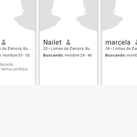
Nailet
marcela
ora, Buenos Aires, Argentina
20
•
Lomas de Zamora, Buenos Aires, Argentina
54
•
Lomas de Zamora, Buenos 
:
Hombre 35 - 55
Buscando:
Hombre 24 - 46
Buscando:
Hombr
educada ,
 , tierna cariñosa
de Uso
Política de Devoluciones
Política de privacidad
Política de cookie