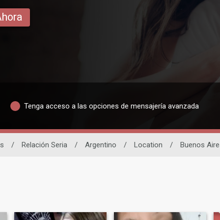
Ahora
Tenga acceso a las opciones de mensajería avanzada
es
/
Relación Seria
/
Argentino
/
Location
/
Buenos Aire