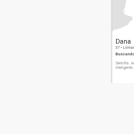
Dana
37
•
Lomas de Zam
Buscando
Sencilla , 
inteligente
Sobre Nosotros
Contáctenos
Historias Exitosas
Términos 