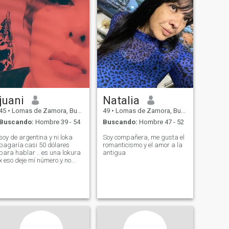
juani
Natalia
45
•
Lomas de Zamora, Buenos Aires, Argentina
49
•
Lomas de Zamora, Buenos Aires, Argentina
Buscando:
Hombre 39 - 54
Buscando:
Hombre 47 - 52
soy de argentina y ni loka
Soy compañera, me gusta el
pagaría casi 50 dólares
romanticismo y el amor a la
para hablar .. es una lokura
antigua
x eso deje mí número y no
tengo telegrama..