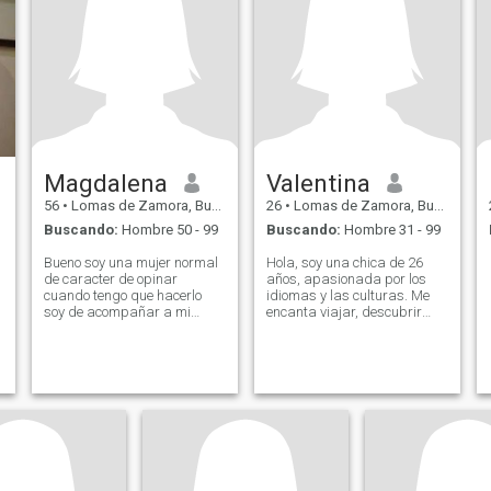
Magdalena
Valentina
56
•
Lomas de Zamora, Buenos Aires, Argentina
26
•
Lomas de Zamora, Buenos Aires, Argentina
Buscando:
Hombre 50 - 99
Buscando:
Hombre 31 - 99
Bueno soy una mujer normal
Hola, soy una chica de 26
de caracter de opinar
años, apasionada por los
cuando tengo que hacerlo
idiomas y las culturas. Me
soy de acompañar a mi
encanta viajar, descubrir
pareja en todo lo sentido no
nuevos horizontes y
soy la,media naranja de
compartir aventuras. Busco
nadie ya,que cada,cual es
un amor que se sumerja en
como es
la emoción de lo desconocido,
que quiera explorar conmigo
y crear una conexión llena de
complicidad, aprendizaje y
magia.✨❤️