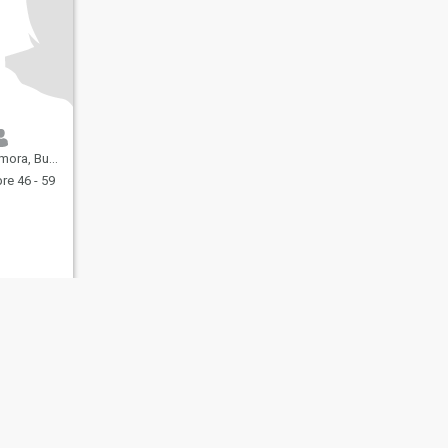
Aires, Argentina
e 46 - 59
s
Seguridad en Citas
Mapa del Sitio
Normas de la Comunidad