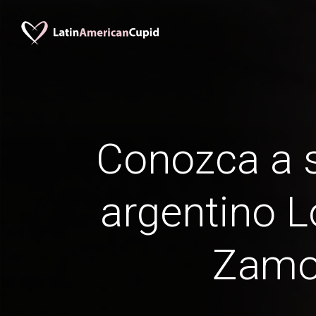
Conozca a s
argentino 
Zamo