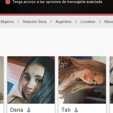
Tenga acceso a las opciones de mensajería avanzada
Mujeres
/
Relación Seria
/
Argentino
/
Location
/
Misi
Dana
Tali