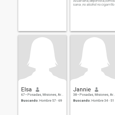
Acuariana,deportista,comid
sana ,no alcohol no cigarrillo
Elsa
Jannie
67
•
Posadas, Misiones, Argentina
38
•
Posadas, Misiones, Argentina
Buscando:
Hombre 57 - 69
Buscando:
Hombre 34 - 51