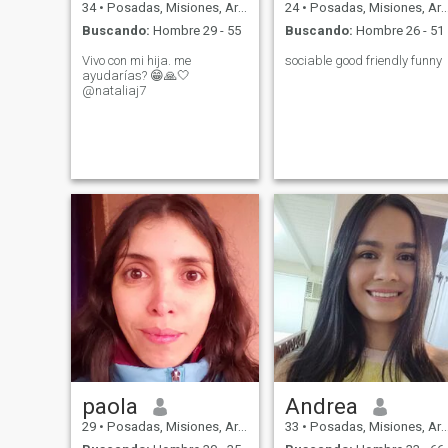
34
•
Posadas, Misiones, Argentina
24
•
Posadas, Misiones, Argentina
Buscando:
Hombre 29 - 55
Buscando:
Hombre 26 - 51
Vivo con mi hija. me
sociable good friendly funny
ayudarías? 😁🙏🤍
@nataliaj7
paola
Andrea
29
•
Posadas, Misiones, Argentina
33
•
Posadas, Misiones, Argentina