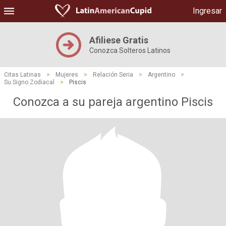
Ingresar
Afiliese Gratis
Conozca Solteros Latinos
Citas Latinas
>
Mujeres
>
Relación Seria
>
Argentino
>
Su Signo Zodiacal
>
Piscis
Conozca a su pareja argentino Piscis