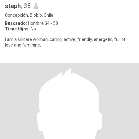
steph
, 35
Concepción, Biobío, Chile
Buscando:
Hombre 34 - 58
Tiene Hijos:
No
I am a sincere woman, caring, active, friendly, energetic, full of
love and feminine.