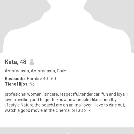
Kata
, 48
Antofagasta, Antofagasta, Chile
Buscando:
Hombre 40 - 60
Tiene Hijos:
No
profesional woman , sincere, respectful,tender cari,fun and loyal .I
love travelling and to get to know new people.I like a healthy
lifestyle,Nature,the beach.I am an animal lover .I love to dine out,
watch a good movie at the cinema, or I also lik