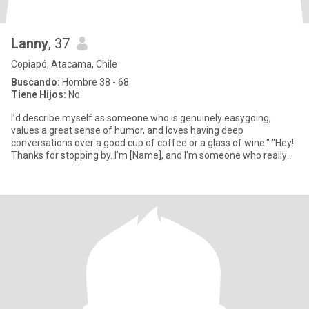
Lanny
, 37
Copiapó, Atacama, Chile
Buscando:
Hombre 38 - 68
Tiene Hijos:
No
I’d describe myself as someone who is genuinely easygoing,
values a great sense of humor, and loves having deep
conversations over a good cup of coffee or a glass of wine." "Hey!
Thanks for stopping by. I’m [Name], and I'm someone who really
appre