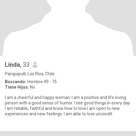
Linda
, 33
Panguipulli, Los Ríos, Chile
Buscando:
Hombre 49 - 75
Tiene Hijos:
No
I am a cheerful and happy woman. I am a positive and life loving
person with a good sense of humor. I see good things in every day.
I am reliable, faithful and know how to love.I am open to new
experiences and new feelings. I am able to love uncondit