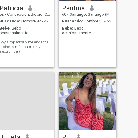
relación sólida y equilibrada.
Patricia
Paulina
52
•
Concepción, Biobío, Chile
60
•
Santiago, Santiago (Metro), Chile
Buscando:
Hombre 42 - 49
Buscando:
Hombre 55 - 66
Bebe:
Bebo
Bebe:
Bebo
ocasionalmente
ocasionalmente
Soy simpática,y me encanta
el cine la música (rock,y
electrónica )
Julieta
Pili