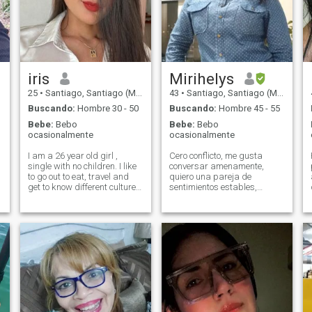
iris
Mirihelys
25
•
Santiago, Santiago (Metro), Chile
43
•
Santiago, Santiago (Metro), Chile
Buscando:
Hombre 30 - 50
Buscando:
Hombre 45 - 55
Bebe:
Bebo
Bebe:
Bebo
ocasionalmente
ocasionalmente
I am a 26 year old girl ,
Cero conflicto, me gusta
single with no children. I like
conversar amenamente,
to go out to eat, travel and
quiero una pareja de
get to know different cultures
sentimientos estables,
and places. I am flirtatious, I
amoroso, detallista... Lleno
care a lot about my
de paz! Favor abstenerse
appearance, I like to look and
aquel quien no tenga el
feel good, I live a princess life
mismo interés que yo, dejo
but one of the warriors. I am
claro que me escriba solo
passionate about the world
aquel que de verdad se
of makeup and skin care.
interese y pues me tiene que
interesar y cautivar...