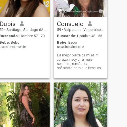
Dubis
Consuelo
59
•
Santiago, Santiago (Metro), Chile
59
•
Valparaíso, Valparaíso, Chile
Buscando:
Hombre 57 - 70
Buscando:
Hombre 48 - 55
Bebe:
Bebo
Bebe:
Bebo
ocasionalmente
ocasionalmente
La mejor parte de mi es mi
corazón, soy una mujer
sensible, romántica,
soñadora pero que tiene los
pies sobre la tierra, disfruto
mucho las reuniones con mis
amigos y la familia, el cine,
la música. La naturaleza
tiene un encanto especial
para mi y cada vez que
puedo disfruto de ella, me
gusta viajar, he visitado
España, Francia, Bélgica y
Holanda. Una conversación
interesante es muy atractiva
y si la acompañas de una
copa de vino se convierte en