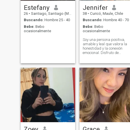
para mí es muy importante
🙏 en mi vida.
Estefany
Jennifer
26
•
Santiago, Santiago (Metro), Chile
38
•
Curicó, Maule, Chile
Buscando:
Hombre 25 - 40
Buscando:
Hombre 40 - 70
Bebe:
Bebo
Bebe:
Bebo
ocasionalmente
ocasionalmente
Soy una persona positiva,
amable y leal que valora la
honestidad y la conexión
emocional. Disfruto de
placeres simples como
buenas conversaciones,
música, paseos por la
naturaleza y noches
acogedoras en casa. La vid
es hermosa cuando se
comparte con la persona
adecuada.
Zoey
Grace