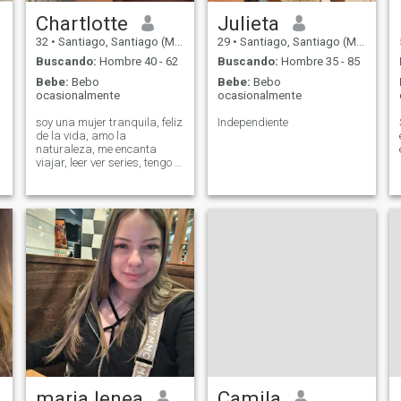
Chartlotte
Julieta
32
•
Santiago, Santiago (Metro), Chile
29
•
Santiago, Santiago (Metro), Chile
Buscando:
Hombre 40 - 62
Buscando:
Hombre 35 - 85
Bebe:
Bebo
Bebe:
Bebo
ocasionalmente
ocasionalmente
soy una mujer tranquila, feliz
Independiente
de la vida, amo la
naturaleza, me encanta
viajar, leer ver series, tengo 1
hijo, vivo con el, ,me encanta
estar en reuniones
familiares, amo la salsa y el
pop latino
a
maria lenea
Camila