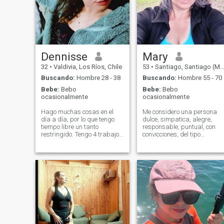
Dennisse
Mary
32
•
Valdivia, Los Ríos, Chile
53
•
Santiago, Santiago (Metro), Chile
Buscando:
Hombre 28 - 38
Buscando:
Hombre 55 - 70
Bebe:
Bebo
Bebe:
Bebo
ocasionalmente
ocasionalmente
Hago muchas cosas en el
Me considero una persona
día a día, por lo que tengo
dulce, simpatica, alegre,
tiempo libre un tanto
responsable, puntual, con
restringido. Tengo 4 trabajos
convicciones, del tipo
que me permiten
intelectual pero sencilla.
mantenerme a mí y mis 11
Disfruto mucho de una grata
mascotas, que son como mis
conversación, soy bastante
hijos. También soy
hogareña pero de vez en
compositora indie-country y
cuando me gustaría salir
voluntaria en un refugio de
con mi pareja a comer,
animales. Soy bastante
bailar, conocer algún sitio
independiente y disfruto de
interesante (genial si es
mi espacio y tiempo
histórico) o a actividades
personal. Me gusta conocer
culturales (cine, teatro,
gente nueva y ampliar mis
museos). Por lo que he leído