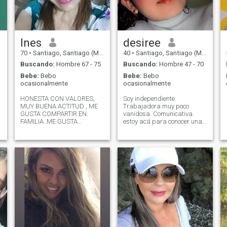
Ines
desiree
70
•
Santiago, Santiago (Metro), Chile
40
•
Santiago, Santiago (Metro), Chile
Buscando:
Hombre 67 - 75
Buscando:
Hombre 47 - 70
Bebe:
Bebo
Bebe:
Bebo
ocasionalmente
ocasionalmente
HONESTA CON VALORES,
Soy independiente.
MUY BUENA ACTITUD , ME
Trabajadora.muy poco
GUSTA COMPARTIR EN
vanidosa. Comunicativa.
FAMILIA..ME GUSTA
estoy acá para conocer una
COCINAR , LA
buena persona real. sin
NATURALEZA... SOY DE
mentiras. estoy en un país
BUENA COMUNICACIÓN..
que no es mío sola sin
CREO EN EL AMOR Y LOS
familia sin amistades y me
BONITOS DETALLES COMO
invade una fuerte depresión.
LO ES LAS BONITA
a ver si conosco personas
PALABRAS DE CARIÑOS EN
par
UNA RELACIÓN SERIA.. 👁
👓 😔 No VEO LOS ME gusta