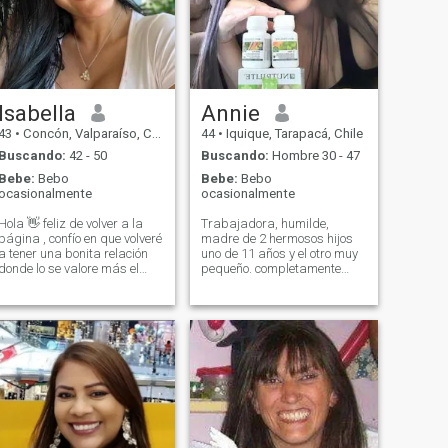
Isabella
Annie
43
•
Concón, Valparaíso, Chile
44
•
Iquique, Tarapacá, Chile
Buscando:
42 - 50
Buscando:
Hombre 30 - 47
Bebe:
Bebo
Bebe:
Bebo
ocasionalmente
ocasionalmente
Hola 👋 feliz de volver a la
Trabajadora, humilde,
página , confío en que volveré
madre de 2 hermosos hijos
a tener una bonita relación
uno de 11 años y el otro muy
donde lo se valore más el
pequeño. completamente
amor y el respeto por la
enfocada. "Si no tengo lo que
pareja . Soy de Medellín, pero
quiero, amo lo que tengo,
vivo en viña del mar chile .
mientras consigo lo que
Amo la naturaleza 🍂 y la
quiero" es mi lema. Por favor
buena vida pero sana . Amor
abstenerse hombres
el deporte y cuidarme
casados, comprometidos o
siempre . Tengo muchas
que lo unico que buscan es
cosas que decir y muchas
un jueguito ademas de
cosas por aportar también
buscar una prostituta QUE
en una bonita amistad .
NO SOY