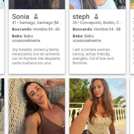
Sonia
steph
41
•
Santiago, Santiago (Metro), Chile
35
•
Concepción, Biobío, Chile
Buscando:
Hombre 39 - 60
Buscando:
Hombre 34 - 58
Bebe:
Bebo
Bebe:
Bebo
ocasionalmente
ocasionalmente
Soy honesto, sincero y tierno,
I am a sincere woman,
me encanta vivir en armonía
caring, active, friendly,
con mi hombre. Me despierto
energetic, full of love and
cada mañana con una
feminine.
sonrisa en mi cara y
pensamientos positivos.
Quiero darle calidez
emocional, consuelo y
comprensión mutua a mi
hombre. Mi objetivo es
construir una familia y ser
una mujer cariñosa y
amorosa.