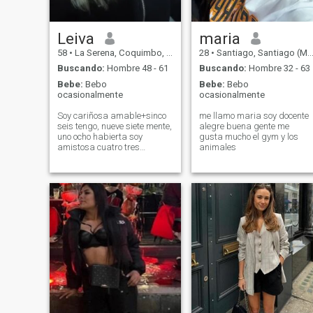
,de buenos sentimientos ,
una mujer de palabra ,
trabajadora, honesta y con
la verdad ,siempre por
Leiva
maria
delante ,cariñosa ,atenta
58
•
La Serena, Coquimbo, Chile
28
•
Santiago, Santiago (Metro), Chile
,preocupada . Sí ,es una
persona que piense y quiere
Buscando:
Hombre 48 - 61
Buscando:
Hombre 32 - 63
lo mismo ,contáctenme, no
Bebe:
Bebo
Bebe:
Bebo
quiero perder mi tiempo
ocasionalmente
ocasionalmente
valioso ni mis palabras ...o.k
!!
Soy cariñosa amable+sinco
me llamo maria soy docente
seis tengo, nueve siete mente,
alegre buena gente me
uno ocho habierta soy
gusta mucho el gym y los
amistosa cuatro tres
animales
respetuoso cuatro seis siete:
y muy fiel en cuanto a la
fidelidad de amigos pareja o
utro me gustan los animales
en especial caballos gato y
perros pequeños
preferiblemente. Me gusta
disfrutar del espacio en
silencio, como también me
gusta escuchar música
melodías suaves romántico y
algunas no tan romántico
que se puedan bailar 😃 soy
católica me gusta asistir a
las Iglesias. Puesto que