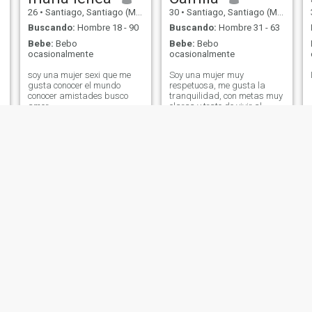
26
•
Santiago, Santiago (Metro), Chile
30
•
Santiago, Santiago (Metro), Chile
Buscando:
Hombre 18 - 90
Buscando:
Hombre 31 - 63
Bebe:
Bebo
Bebe:
Bebo
ocasionalmente
ocasionalmente
soy una mujer sexi que me
Soy una mujer muy
gusta conocer el mundo
respetuosa, me gusta la
conocer amistades busco
tranquilidad, con metas muy
amor
claras y trato de vivir al
máximo el día a día
Maria del mar
Diana
28
•
Santiago, Santiago (Metro), Chile
27
•
Santiago, Santiago (Metro), Chile