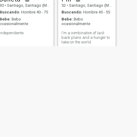
30
•
Santiago, Santiago (Metro), Chile
52
•
Santiago, Santiago (Metro), Chile
Buscando:
Hombre 40 - 75
Buscando:
Hombre 45 - 55
Bebe:
Bebo
Bebe:
Bebo
ocasionalmente
ocasionalmente
Independiente
I'm a combination of laid-
back plans and a hunger to
take on the world.
SIGUIENTE
Emily
56
•
Santiago, Santiago (Metro), Chile