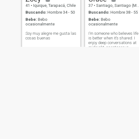
41
•
Iquique, Tarapacá, Chile
37
•
Santiago, Santiago (Metro), Chile
Buscando:
Hombre 34 - 50
Buscando:
Hombre 38 - 55
Bebe:
Bebo
Bebe:
Bebo
ocasionalmente
ocasionalmente
Soy muy alegre me gusta las
I’m someone who believes life
cosas buenas
is better when it’s shared. I
enjoy deep conversations at
midnight, spontaneous
weekend trips, good coffee,
and lots of laughter. I’m
ambitious but grounded,
confident but kind. I value
honesty, loyalty, and
meaningful connections.
Whether it’s exploring a new
place or just staying in and
watching movies, I’m
happiest with someone who
enjoys both fun and depth.
MaRu
Alexandra
42
•
Constitución, Maule, Chile
25
•
La Unión, Los Ríos, Chile