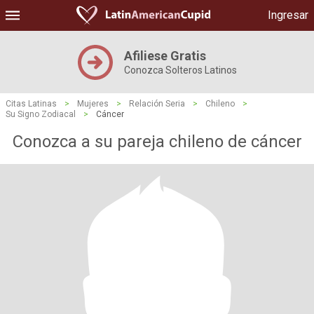
Ingresar
Afiliese Gratis
Conozca Solteros Latinos
Citas Latinas
>
Mujeres
>
Relación Seria
>
Chileno
>
Su Signo Zodiacal
>
Cáncer
Conozca a su pareja chileno de cáncer