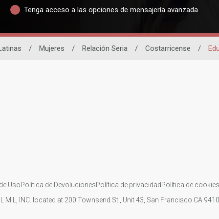
Tenga acceso a las opciones de mensajería avanzada
Latinas
/
Mujeres
/
Relación Seria
/
Costarricense
/
Edu
de Uso
Política de Devoluciones
Política de privacidad
Política de cookie
IL MIL, INC. located at 200 Townsend St., Unit 43, San Francisco CA 94