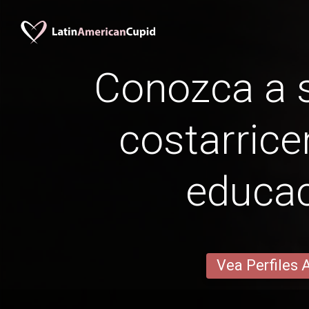
Conozca a s
costarrice
educa
Vea Perfiles 