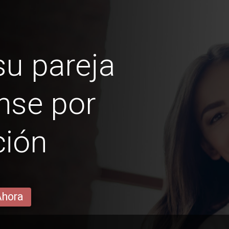
u pareja
nse por
ción
Ahora