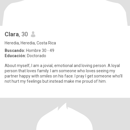
Clara
, 30
Heredia, Heredia, Costa Rica
Buscando:
Hombre 30 - 49
Educación:
Doctorado
About myself, I am a jovial, emotional and loving person. A loyal
person that loves family. I am someone who loves seeing my
partner happy with smiles on his face. I pray I get someone who'll
not hurt my feelings but instead make me proud of him.