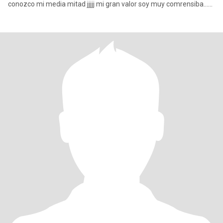
conozco mi media mitad jjjjj mi gran valor soy muy comrensiba......