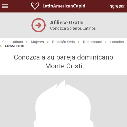
Ingresar
Afiliese Gratis
Conozca Solteros Latinos
Citas Latinas
>
Mujeres
>
Relación Seria
>
Dominicano
>
Location
>
Monte Cristi
Conozca a su pareja dominicano
Monte Cristi