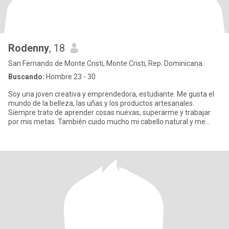
Rodenny
, 18
San Fernando de Monte Cristi, Monte Cristi, Rep. Dominicana
Buscando:
Hombre 23 - 30
Soy una joven creativa y emprendedora, estudiante. Me gusta el
mundo de la belleza, las uñas y los productos artesanales.
Siempre trato de aprender cosas nuevas, superarme y trabajar
por mis metas. También cuido mucho mi cabello natural y me
gusta to