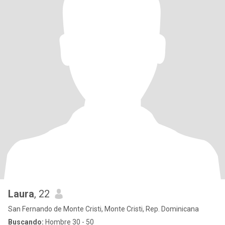
Laura
, 22
San Fernando de Monte Cristi, Monte Cristi, Rep. Dominicana
Buscando:
Hombre 30 - 50