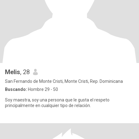
Melis
, 28
San Fernando de Monte Cristi, Monte Cristi, Rep. Dominicana
Buscando:
Hombre 29 - 50
Soy maestra, soy una persona que le gusta el respeto
principalmente en cualquier tipo de relación.