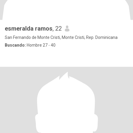
esmeralda ramos
, 22
San Fernando de Monte Cristi, Monte Cristi, Rep. Dominicana
Buscando:
Hombre 27 - 40