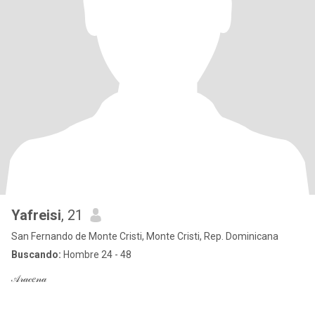
Yafreisi
, 21
San Fernando de Monte Cristi, Monte Cristi, Rep. Dominicana
Buscando:
Hombre 24 - 48
𝒜𝓇𝒶𝒸𝑒𝓃𝒶