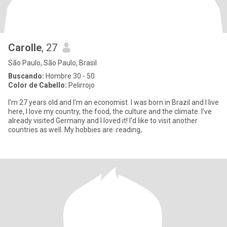
Carolle
, 27
São Paulo, São Paulo, Brasil
Buscando:
Hombre 30 - 50
Color de Cabello:
Pelirrojo
I'm 27 years old and I'm an economist. I was born in Brazil and I live
here, I love my country, the food, the culture and the climate. I've
already visited Germany and I loved it! I'd like to visit another
countries as well. My hobbies are: reading,