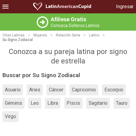
Ingresar
Afiliese Gratis
Conozca Solteros Latinos
Citas Latinas
>
Mujeres
>
Relación Seria
>
Latíno
>
Su Signo Zodiacal
Conozca a su pareja latina por signo
de estrella
Buscar por Su Signo Zodiacal
Acuario
Aries
Cáncer
Capricornio
Escorpio
Géminis
Leo
Libra
Piscis
Sagitario
Tauro
Virgo