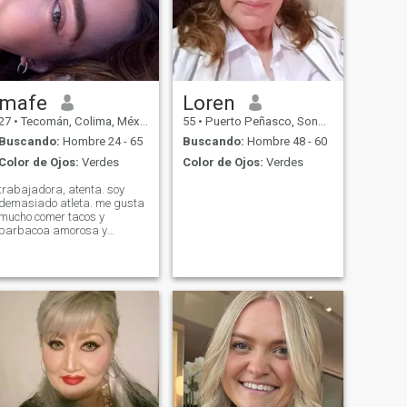
mafe
Loren
27
•
Tecomán, Colima, México
55
•
Puerto Peñasco, Sonora, México
Buscando:
Hombre 24 - 65
Buscando:
Hombre 48 - 60
Color de Ojos:
Verdes
Color de Ojos:
Verdes
trabajadora, atenta. soy
demasiado atleta. me gusta
mucho comer tacos y
barbacoa amorosa y
cariñosa si me lo permites