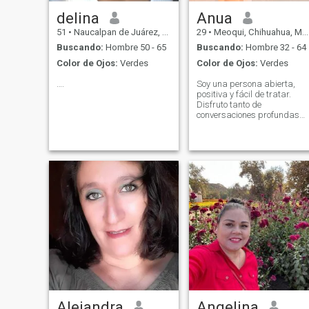
delina
Anua
51
•
Naucalpan de Juárez, México, México
29
•
Meoqui, Chihuahua, México
Buscando:
Hombre 50 - 65
Buscando:
Hombre 32 - 64
Color de Ojos:
Verdes
Color de Ojos:
Verdes
….
Soy una persona abierta,
positiva y fácil de tratar.
Disfruto tanto de
conversaciones profundas
como de momentos simples,
pero siempre valoro la
sinceridad.
Alejandra
Angelina