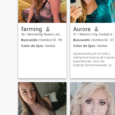
farming
Aurora
36
•
Monterrey, Nuevo León, México
31
•
Mexico City, Ciudad de México, México
Buscando:
Hombre 50 - 99
Buscando:
Hombre 32 - 67
Color de Ojos:
Verdes
Color de Ojos:
Verdes
Apasionada por la vida y
siempre en busca de nuevas
experiencias. Amo las
buenas conversaciones, la
risa espontánea y los
momentos que dejan huella.
En mi tiempo libre disfruto d
leer libros y escuchar mi
música favorita, explorar
nuevos lugares y descubrir
sabores únicos. Busco a
alguien con quien compartir
risas, aventuras y construir
algo genuino. ¿Nos
conocemos?"