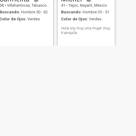
58
•
Villahermosa, Tabasco, México
41
•
Tepic, Nayarit, México
Buscando:
Hombre 50 - 62
Buscando:
Hombre 35 - 51
Color de Ojos:
Verdes
Color de Ojos:
Verdes
Hola soy muy una mujer muy
tranquila
SIGUIENTE
Berenice
48
•
Durango, Durango, México