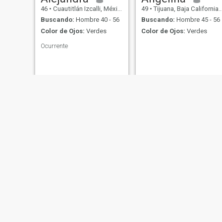
46
•
Cuautitlán Izcalli, México, México
49
•
Tijuana, Baja California, México
Buscando:
Hombre 40 - 56
Buscando:
Hombre 45 - 56
Color de Ojos:
Verdes
Color de Ojos:
Verdes
Ocurrente
jessica parra
Gainelis
33
•
Morelia, Michoacán, México
21
•
Culiacán, Sinaloa, México