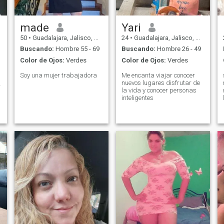
made
Yari
50
•
Guadalajara, Jalisco, México
24
•
Guadalajara, Jalisco, México
Buscando:
Hombre 55 - 69
Buscando:
Hombre 26 - 49
Color de Ojos:
Verdes
Color de Ojos:
Verdes
Soy una mujer trabajadora
Me encanta viajar conocer
,,y
nuevos lugares disfrutar de
la vida y conocer personas
inteligentes