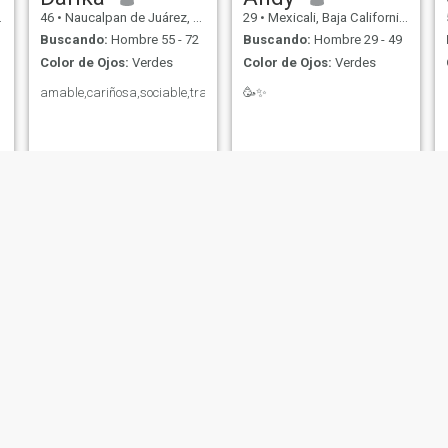
46
•
Naucalpan de Juárez, México, México
29
•
Mexicali, Baja California, México
Buscando:
Hombre 55 - 72
Buscando:
Hombre 29 - 49
Color de Ojos:
Verdes
Color de Ojos:
Verdes
amable,cariñosa,sociable,trabajadora
🥳✨
Miryam
Katika
40
•
Zacatecas, Zacatecas, México
48
•
Querétaro, Querétaro, México