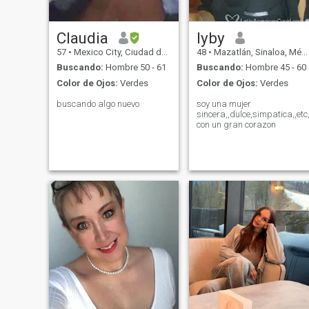
Claudia
lyby
57
•
Mexico City, Ciudad de México, México
48
•
Mazatlán, Sinaloa, México
Buscando:
Hombre 50 - 61
Buscando:
Hombre 45 - 60
Color de Ojos:
Verdes
Color de Ojos:
Verdes
buscando algo nuevo
soy una mujer
sincera,,dulce,simpatica,,etc,
con un gran corazon