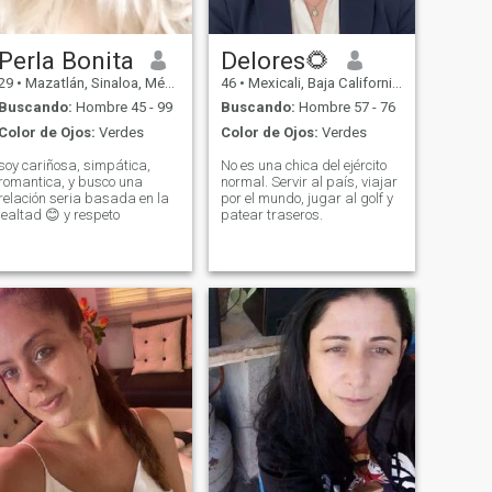
Perla Bonita
Delores🌻
29
•
Mazatlán, Sinaloa, México
46
•
Mexicali, Baja California, México
Buscando:
Hombre 45 - 99
Buscando:
Hombre 57 - 76
Color de Ojos:
Verdes
Color de Ojos:
Verdes
soy cariñosa, simpática,
No es una chica del ejército
romantica, y busco una
normal. Servir al país, viajar
relación seria basada en la
por el mundo, jugar al golf y
lealtad 😊 y respeto
patear traseros.