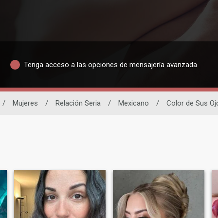
Tenga acceso a las opciones de mensajería avanzada
/
Mujeres
/
Relación Seria
/
Mexicano
/
Color de Sus Oj