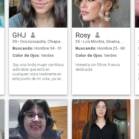
GHJ
Rosy
39
•
Ocozocuautla, Chiapas, México
35
•
Los Mochis, Sinaloa, México
Buscando:
Hombre 34 - 51
Buscando:
Hombre 25 - 60
Color de Ojos:
Verdes
Color de Ojos:
Verdes
Soy una linda mujer cariñosa
Honesta sin filtros franca
adorable que está en
dedicada
cualquier cosa realmente en
este punto de mi vida, ya sea
una relación seria o
simplemente citas, pero sé
e
que mi objetivo final es
encontrar un compañero sin
embargo .. He estado en
Estados Unidos pero ahora
en México para visitar