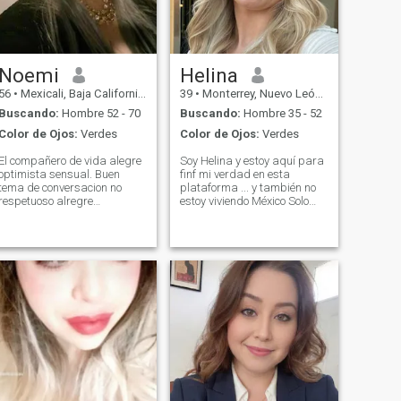
Noemi
Helina
56
•
Mexicali, Baja California, México
39
•
Monterrey, Nuevo León, México
Buscando:
Hombre 52 - 70
Buscando:
Hombre 35 - 52
Color de Ojos:
Verdes
Color de Ojos:
Verdes
El compañero de vida alegre
Soy Helina y estoy aquí para
optimista sensual. Buen
finf mi verdad en esta
tema de conversacion no
plataforma ... y también no
respetuoso alregre
estoy viviendo México Solo
amargado mentirodo nu
vengo aquí para visitar ......