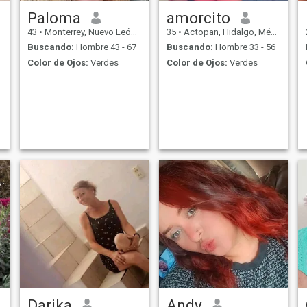
Paloma
amorcito
43
•
Monterrey, Nuevo León, México
35
•
Actopan, Hidalgo, México
Buscando:
Hombre 43 - 67
Buscando:
Hombre 33 - 56
Color de Ojos:
Verdes
Color de Ojos:
Verdes
Darika
Andy