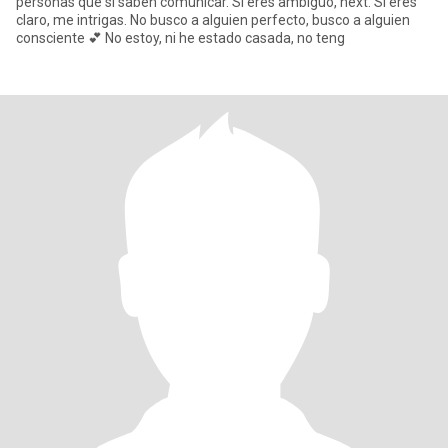
personas que sí saben comunicar. Si eres ambiguo, next. Si eres
claro, me intrigas. No busco a alguien perfecto, busco a alguien
consciente 💕 No estoy, ni he estado casada, no teng