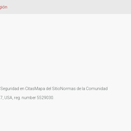
gión
s
Seguridad en Citas
Mapa del Sitio
Normas de la Comunidad
107, USA, reg. number 5529030.