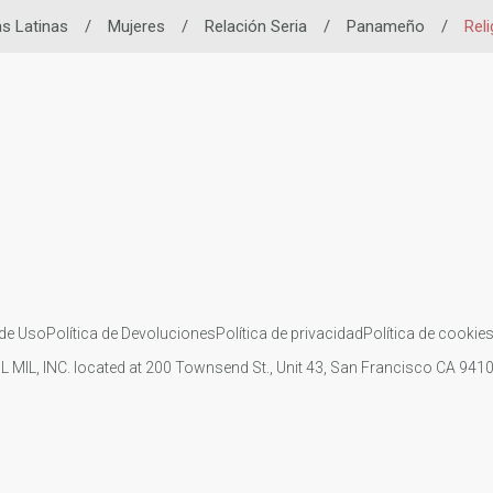
as Latinas
/
Mujeres
/
Relación Seria
/
Panameño
/
Reli
de Uso
Política de Devoluciones
Política de privacidad
Política de cookie
IL MIL, INC. located at 200 Townsend St., Unit 43, San Francisco CA 94