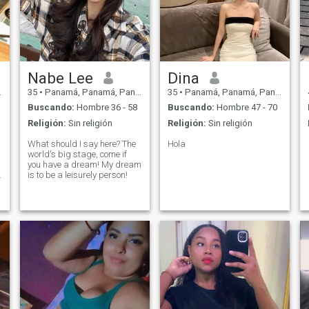
Nabe Lee
Dina
35
•
Panamá, Panamá, Panamá
35
•
Panamá, Panamá, Panamá
Buscando:
Hombre 36 - 58
Buscando:
Hombre 47 - 70
Religión:
Sin religión
Religión:
Sin religión
What should I say here? The
Hola
world's big stage, come if
you have a dream! My dream
is to be a leisurely person!