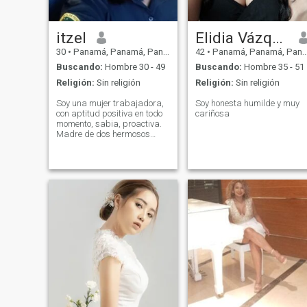
itzel
Elidia Vázquez
30
•
Panamá, Panamá, Panamá
42
•
Panamá, Panamá, Panamá
Buscando:
Hombre 30 - 49
Buscando:
Hombre 35 - 51
Religión:
Sin religión
Religión:
Sin religión
Soy una mujer trabajadora,
Soy honesta humilde y muy
con aptitud positiva en todo
cariñosa
momento, sabia, proactiva.
Madre de dos hermosos
niños los cuales son mi
prioridad. Solo quiero en mi
vida paz y poder avanzar de
la mejor manera con alguien
que busque lo mismo. No hay
mejor lugar que una relacion
que te brinde Paz, amor,
comunicación,respeto e
iniciativa.