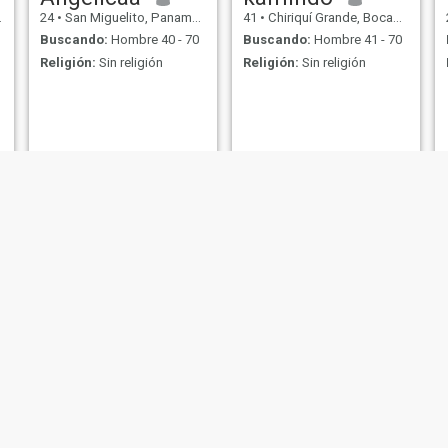
24
•
San Miguelito, Panamá, Panamá
41
•
Chiriquí Grande, Bocas del Toro, Panamá
Buscando:
Hombre 40 - 70
Buscando:
Hombre 41 - 70
Religión:
Sin religión
Religión:
Sin religión
Monica
Nicole
33
•
Panamá, Panamá, Panamá
23
•
Panamá, Panamá, Panamá