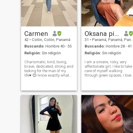
Carmen
Oksana pilo
42
•
Colón, Colón, Panamá
31
•
Panamá, Panamá, Panamá
Buscando:
Hombre 40 - 55
Buscando:
Hombre 28 - 41
Religión:
Sin religión
Religión:
Sin religión
Charismatic, kind, loving,
I am a sincere, risky, very
brave, dedicated, strong and
affectionate girl, I like to take
looking for the man of my
care of myself walking
life♥ ️😊I know exactly what
through green spaces, I love
complements me... Write me
a good conversation and the
if you are a serious, honest
courtesy of a man, I am not
person; I don't like to waste
here for sex or hot photos, I
time, because it's worth gold,
am looking for something
and I don't waste people's
serious where the main thing
time either. I am transparent
is respect ...
and direct, yes I am an adult,
but if you are only looking for
s*x , do not dare to write to
me. Thank you and good luck
in your search 😘