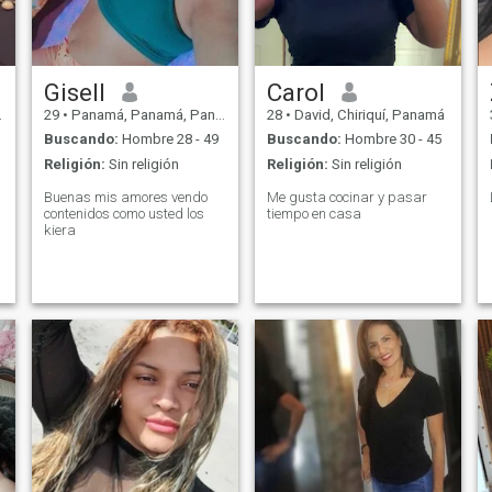
Gisell
Carol
29
•
Panamá, Panamá, Panamá
28
•
David, Chiriquí, Panamá
Buscando:
Hombre 28 - 49
Buscando:
Hombre 30 - 45
Religión:
Sin religión
Religión:
Sin religión
Buenas mis amores vendo
Me gusta cocinar y pasar
contenidos como usted los
tiempo en casa
kiera