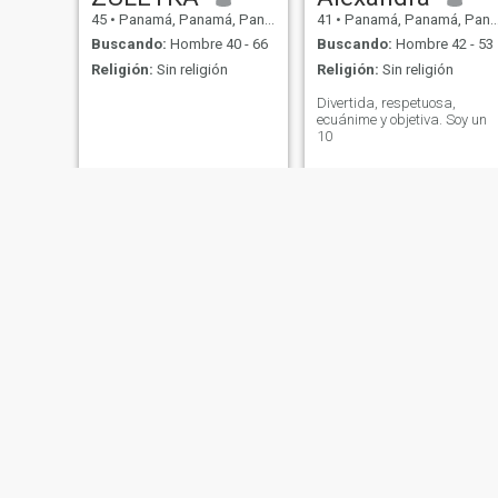
45
•
Panamá, Panamá, Panamá
41
•
Panamá, Panamá, Panamá
Buscando:
Hombre 40 - 66
Buscando:
Hombre 42 - 53
Religión:
Sin religión
Religión:
Sin religión
Divertida, respetuosa,
ecuánime y objetiva. Soy un
10
Anne
Yaribel
24
•
Panamá, Panamá, Panamá
30
•
Panamá, Panamá, Panamá