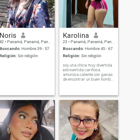
Noris
Karolina
42
•
Panamá, Panamá, Panamá
23
•
Panamá, Panamá, Panamá
Buscando:
Hombre 39 - 57
Buscando:
Hombre 45 - 67
Religión:
Sin religión
Religión:
Sin religión
soy una chica muy divertida
extrovertida cariñosa
amorosa caliente con ganas
de encontrar un buen hombre
para una relación a largo
plazo real con conexión
mutua y buenas vibras