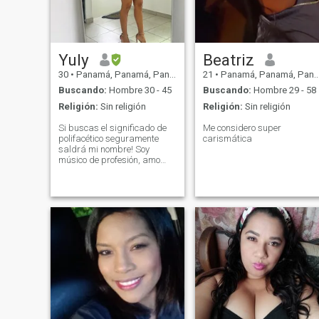
Yuly
Beatriz
30
•
Panamá, Panamá, Panamá
21
•
Panamá, Panamá, Panamá
Buscando:
Hombre 30 - 45
Buscando:
Hombre 29 - 58
Religión:
Sin religión
Religión:
Sin religión
Si buscas el significado de
Me considero super
polifacético seguramente
carismática
saldrá mi nombre! Soy
músico de profesión, amo
vivir por y para el arte pero
en mi tiempo libre también
soy bailarina de salsa! Bailo
por diversión y también a
nivel competitivo (pronto iré a
México a competir) En mi
tiempo libre también soy
modelo de comercial, puedo
ser la chica del banco, la
chica del restaurante o la
chica de la marca de
cerveza hahaha