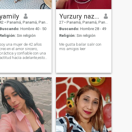
yamily
Yurzury nazareth
42
•
Panamá, Panamá, Panamá
27
•
Panamá, Panamá, Panamá
Buscando:
Hombre 40 - 50
Buscando:
Hombre 28 - 49
Religión:
Sin religión
Religión:
Sin religión
soy una mujer de 42 años
Me gusta bailar salir con
creo en el amor sincero,
mis amigos leer
práctica y confiable con una
actitud hacía adelante,estoy
todo sobre fijar metas y
lograrlas si eres alguien que
aprecia la eficiencia y
determinación estás en mi
equipó...