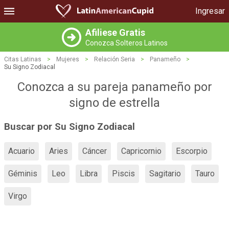
Ingresar
Afiliese Gratis
Conozca Solteros Latinos
Citas Latinas
>
Mujeres
>
Relación Seria
>
Panameño
>
Su Signo Zodiacal
Conozca a su pareja panameño por
signo de estrella
Buscar por Su Signo Zodiacal
Acuario
Aries
Cáncer
Capricornio
Escorpio
Géminis
Leo
Libra
Piscis
Sagitario
Tauro
Virgo