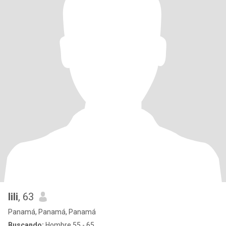
lili
, 63
Panamá, Panamá, Panamá
Buscando:
Hombre 55 - 65