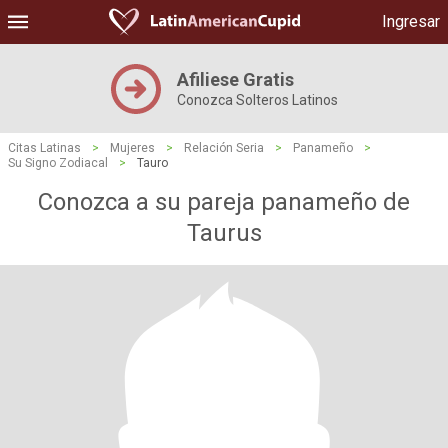
Ingresar
Afiliese Gratis
Conozca Solteros Latinos
Citas Latinas
>
Mujeres
>
Relación Seria
>
Panameño
>
Su Signo Zodiacal
>
Tauro
Conozca a su pareja panameño de
Taurus