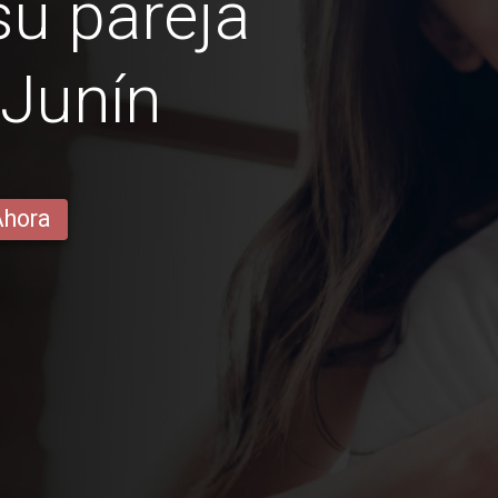
u pareja
 Junín
Ahora