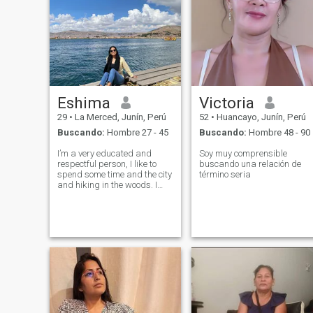
Eshima
Victoria
29
•
La Merced, Junín, Perú
52
•
Huancayo, Junín, Perú
Buscando:
Hombre 27 - 45
Buscando:
Hombre 48 - 90
I’m a very educated and
Soy muy comprensible
respectful person, I like to
buscando una relación de
spend some time and the city
término seria
and hiking in the woods. I
work with coffee which
allows me to travel abroad
for the coffee expo or tourism