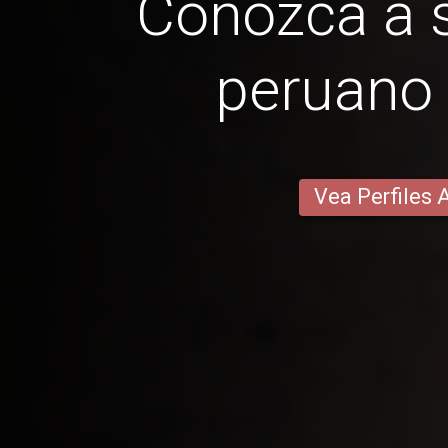
Conozca a s
peruano
Vea Perfiles 