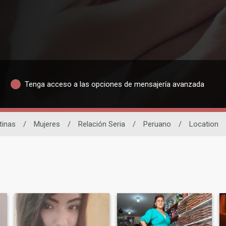
Tenga acceso a las opciones de mensajería avanzada
tinas
/
Mujeres
/
Relación Seria
/
Peruano
/
Location