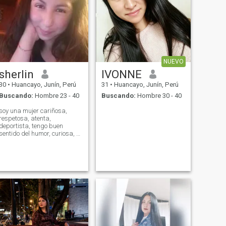
NUEVO
sherlin
IVONNE
30
•
Huancayo, Junín, Perú
31
•
Huancayo, Junín, Perú
Buscando:
Hombre 23 - 40
Buscando:
Hombre 30 - 40
soy una mujer cariñosa,
respetosa, atenta,
deportista, tengo buen
sentido del humor, curiosa, y
muy divertida.