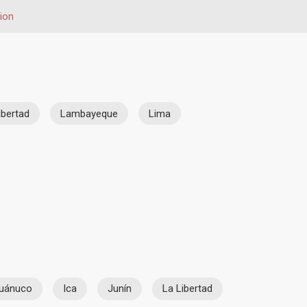
ion
ibertad
Lambayeque
Lima
uánuco
Ica
Junín
La Libertad