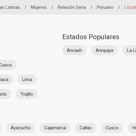
as Latinas
/
Mujeres
/
Relación Seria
/
Peruano
/
Locat
Estados Populares
Ancash
Arequipa
La L
Cusco
liaca
Lima
oto
Trujillo
Ayacucho
Cajamarca
Callao
Cusco
H