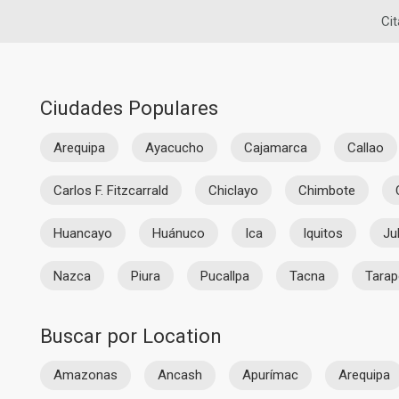
Cit
Ciudades Populares
Arequipa
Ayacucho
Cajamarca
Callao
Carlos F. Fitzcarrald
Chiclayo
Chimbote
Huancayo
Huánuco
Ica
Iquitos
Ju
Nazca
Piura
Pucallpa
Tacna
Tarap
Buscar por Location
Amazonas
Ancash
Apurímac
Arequipa