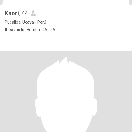
Kaori
, 44
Pucallpa, Ucayali, Perú
Buscando:
Hombre 45 - 55