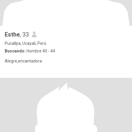
Esthe
, 33
Pucallpa, Ucayali, Perú
Buscando:
Hombre 40 - 44
Alegre,encantadora