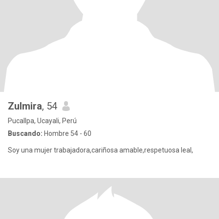
Zulmira
, 54
Pucallpa, Ucayali, Perú
Buscando:
Hombre 54 - 60
Soy una mujer trabajadora,cariñosa amable,respetuosa leal,