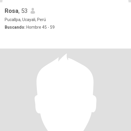
Rosa
, 53
Pucallpa, Ucayali, Perú
Buscando:
Hombre 45 - 59