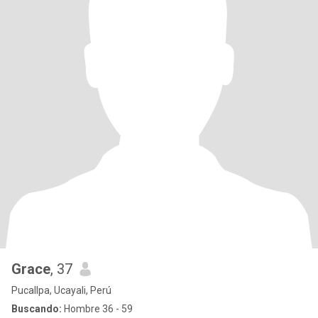
Grace
, 37
Pucallpa, Ucayali, Perú
Buscando:
Hombre 36 - 59