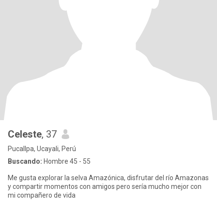
Celeste
, 37
Pucallpa, Ucayali, Perú
Buscando:
Hombre 45 - 55
Me gusta explorar la selva Amazónica, disfrutar del río Amazonas
y compartir momentos con amigos pero sería mucho mejor con
mi compañero de vida