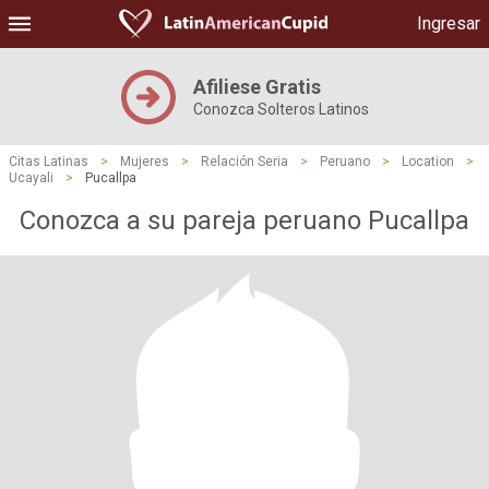
Ingresar
Afiliese Gratis
Conozca Solteros Latinos
Citas Latinas
>
Mujeres
>
Relación Seria
>
Peruano
>
Location
>
Ucayali
>
Pucallpa
Conozca a su pareja peruano Pucallpa