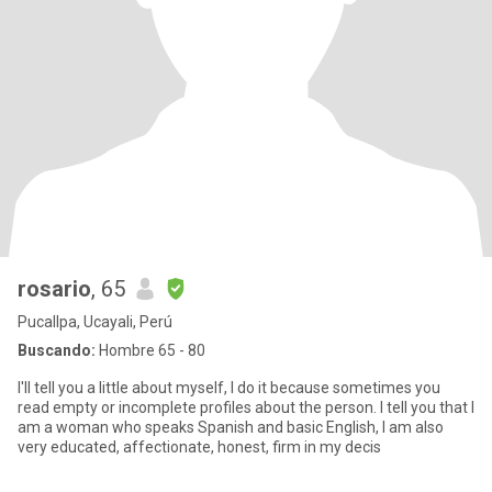
rosario
, 65
Pucallpa, Ucayali, Perú
Buscando:
Hombre 65 - 80
I'll tell you a little about myself, I do it because sometimes you
read empty or incomplete profiles about the person. I tell you that I
am a woman who speaks Spanish and basic English, I am also
very educated, affectionate, honest, firm in my decis