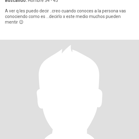
Buscando:
Hombre 34 - 45
A ver q les puedo decir ..creo cuando conoces a la persona vas
conociendo como es ...decirlo x este medio muchos pueden
mentir 😉