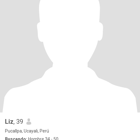
Liz
, 39
Pucallpa, Ucayali, Perú
Buscando:
Hombre 34 - 50