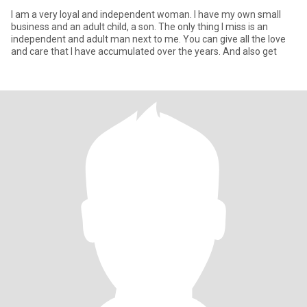
I am a very loyal and independent woman. I have my own small
business and an adult child, a son. The only thing I miss is an
independent and adult man next to me. You can give all the love
and care that I have accumulated over the years. And also get