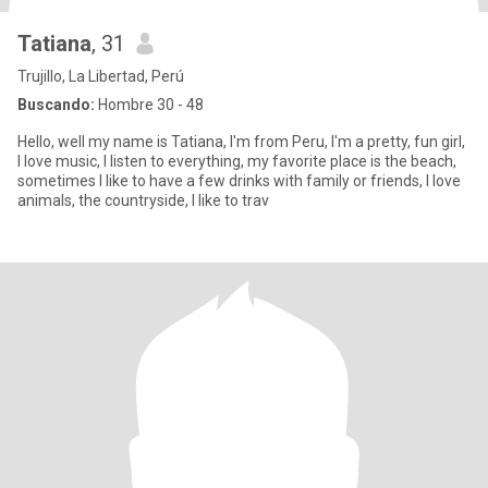
Tatiana
, 31
Trujillo, La Libertad, Perú
Buscando:
Hombre 30 - 48
Hello, well my name is Tatiana, I'm from Peru, I'm a pretty, fun girl,
I love music, I listen to everything, my favorite place is the beach,
sometimes I like to have a few drinks with family or friends, I love
animals, the countryside, I like to trav