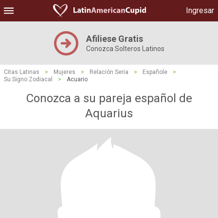
Ingresar
Afiliese Gratis
Conozca Solteros Latinos
Citas Latinas
>
Mujeres
>
Relación Seria
>
Españole
>
Su Signo Zodiacal
>
Acuario
Conozca a su pareja español de
Aquarius