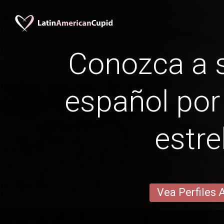
Conozca a s
español por
estre
Vea Perfiles 