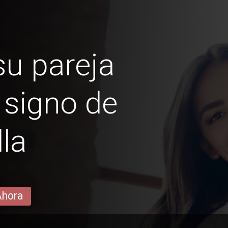
u pareja
 signo de
lla
Ahora