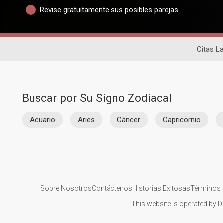
Revise gratuitamente sus posibles parejas
Citas La
Buscar por Su Signo Zodiacal
Acuario
Aries
Cáncer
Capricornio
Sobre Nosotros
Contáctenos
Historias Exitosas
Términos 
This website is operated by D