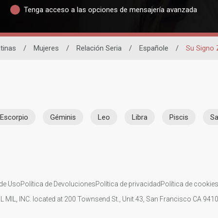
Tenga acceso a las opciones de mensajería avanzada
tinas
/
Mujeres
/
Relación Seria
/
Españole
/
Su Signo 
Escorpio
Géminis
Leo
Libra
Piscis
Sa
de Uso
Política de Devoluciones
Política de privacidad
Política de cookie
IL MIL, INC. located at 200 Townsend St., Unit 43, San Francisco CA 94