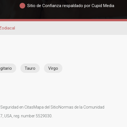
Sitio de Confianza respaldado por Cupid Media
Zodiacal
gitario
Tauro
Virgo
s
Seguridad en Citas
Mapa del Sitio
Normas de la Comunidad
107, USA, reg. number 5529030.