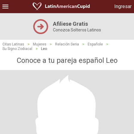
Ingresar
Afiliese Gratis
Conozca Solteros Latinos
Citas Latinas
>
Mujeres
>
Relación Seria
>
Españole
>
Su Signo Zodiacal
>
Leo
Conoce a tu pareja español Leo