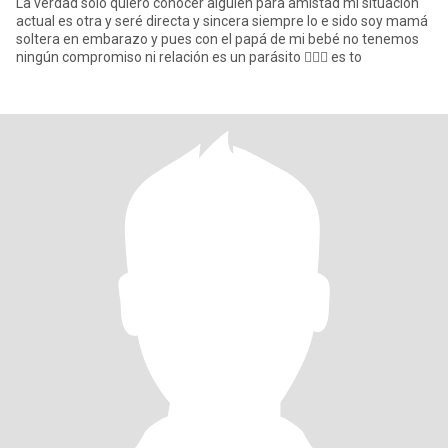
La verdad solo quiero conocer alguien para amistad mi situación
actual es otra y seré directa y sincera siempre lo e sido soy mamá
soltera en embarazo y pues con el papá de mi bebé no tenemos
ningún compromiso ni relación es un parásito 🤦🏻‍♀️ es to