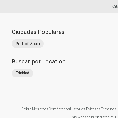
Cit
Ciudades Populares
Port-of-Spain
Buscar por Location
Trinidad
Sobre Nosotros
Contáctenos
Historias Exitosas
Términos 
This website is operated by D