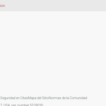
ion
s
Seguridad en Citas
Mapa del Sitio
Normas de la Comunidad
107, USA, reg. number 5529030.