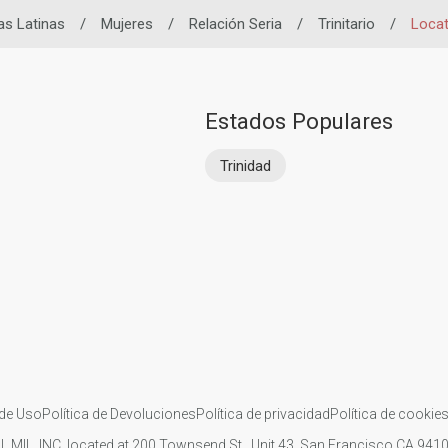
as Latinas
/
Mujeres
/
Relación Seria
/
Trinitario
/
Locat
Estados Populares
Trinidad
de Uso
Política de Devoluciones
Política de privacidad
Política de cookie
IL MIL, INC. located at 200 Townsend St., Unit 43, San Francisco CA 94