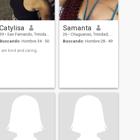
Catylisa
Samanta
39
•
San Fernando, Trinidad, Trinidad y Tobago
26
•
Chaguanas, Trinidad, Trinidad y Tobago
Buscando:
Hombre 34 - 50
Buscando:
Hombre 28 - 49
I am kind and caring...