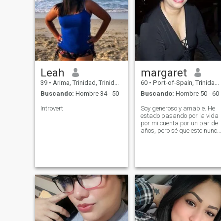
Leah
margaret
39
•
Arima, Trinidad, Trinidad y Tobago
60
•
Port-of-Spain, Trinidad, Trinidad y Tobago
Buscando:
Hombre 34 - 50
Buscando:
Hombre 50 - 60
Introvert
Soy generoso y amable. He
estado pasando por la vida
por mi cuenta por un par de
años, pero sé que esto nunca
fue el plan de Dios para mí.
Mucho que dar a la persona
adecuada.