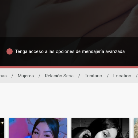
Tenga acceso a las opciones de mensajería avanzada
inas
/
Mujeres
/
Relación Seria
/
Trinitario
/
Location
/