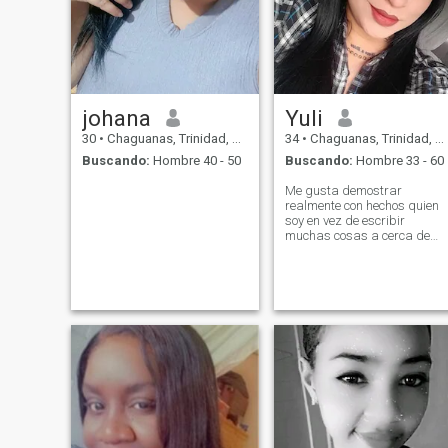
johana
Yuli
30
•
Chaguanas, Trinidad, Trinidad y Tobago
34
•
Chaguanas, Trinidad, Trinidad y Tobago
Buscando:
Hombre 40 - 50
Buscando:
Hombre 33 - 60
Me gusta demostrar
realmente con hechos quien
soy en vez de escribir
muchas cosas a cerca de
mi..