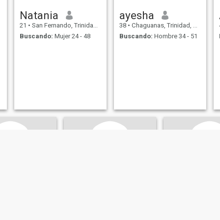
Natania
ayesha
21
•
San Fernando, Trinidad, Trinidad y Tobago
38
•
Chaguanas, Trinidad, Trinidad y Tobago
Buscando:
Mujer 24 - 48
Buscando:
Hombre 34 - 51