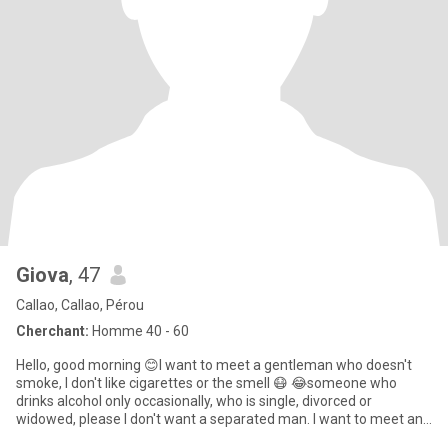
Giova
, 47
Callao, Callao, Pérou
Cherchant:
Homme 40 - 60
Hello, good morning 😊I want to meet a gentleman who doesn't
smoke, I don't like cigarettes or the smell 😷 😂someone who
drinks alcohol only occasionally, who is single, divorced or
widowed, please I don't want a separated man. I want to meet and
be