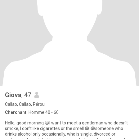
Giova
, 47
Callao, Callao, Pérou
Cherchant:
Homme 40 - 60
Hello, good morning 😊I want to meet a gentleman who doesn't
smoke, I don't like cigarettes or the smell 😷 😂someone who
drinks alcohol only occasionally, who is single, divorced or