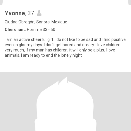
Yvonne
, 37
Ciudad Obregón, Sonora, Mexique
Cherchant:
Homme 33 - 50
I am an active cheerful girl. I do not like to be sad and I find positive
even in gloomy days. I don't get bored and dreary. I love children
very much, if my man has children, it will only be a plus. I love
animals. I am ready to end the lonely night