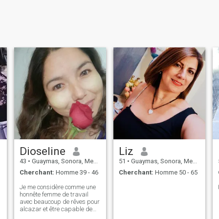
Dioseline
Liz
43
•
Guaymas, Sonora, Mexique
51
•
Guaymas, Sonora, Mexique
Cherchant:
Homme 39 - 46
Cherchant:
Homme 50 - 65
Je me considère comme une
honnête femme de travail
avec beaucoup de rêves pour
i
alcazar et être capable de
les réaliser!!🌹😊