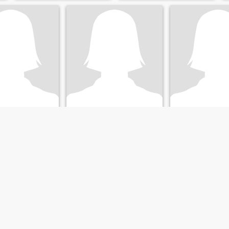
i
Vanesa
Lor MenVa
, Sonora, Mexique
29
•
Guaymas, Sonora, Mexique
67
•
Guaymas, Sonora
t:
Homme 28 - 50
Cherchant:
Homme 29 - 50
Cherchant:
Homm