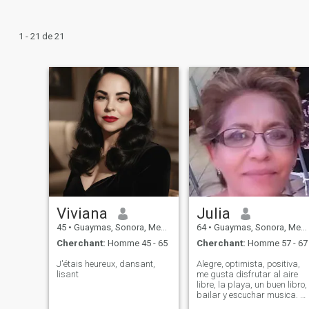
1 - 21 de 21
Viviana
Julia
45
•
Guaymas, Sonora, Mexique
64
•
Guaymas, Sonora, Mexique
Cherchant:
Homme 45 - 65
Cherchant:
Homme 57 - 67
J'étais heureux, dansant,
Alegre, optimista, positiva,
lisant
me gusta disfrutar al aire
libre, la playa, un buen libro,
bailar y escuchar musica. M
familia es mi tesoro.