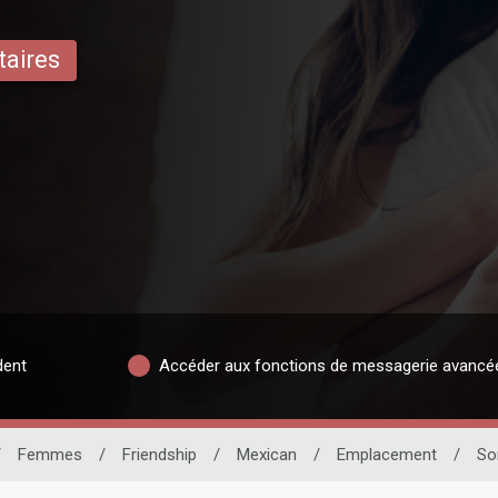
taires
dent
Accéder aux fonctions de messagerie avancé
/
Femmes
/
Friendship
/
Mexican
/
Emplacement
/
So