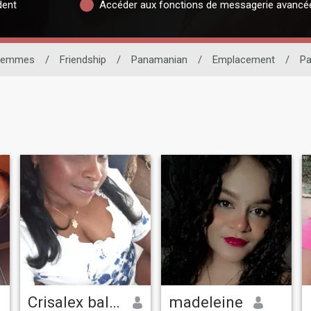
dent
Accéder aux fonctions de messagerie avancé
Femmes
/
Friendship
/
Panamanian
/
Emplacement
/
P
Crisalex balanata
madeleine