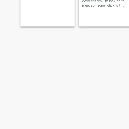
good energy. I'm looking to
meet someone I click with
and see where things go. 🔥