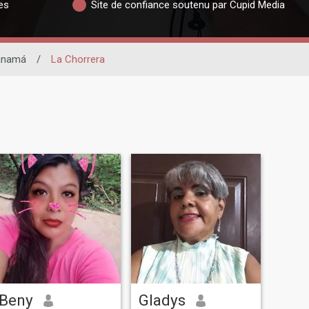
es
Site de confiance soutenu par Cupid Media
anamá
/
La Chorrera
Beny
Gladys