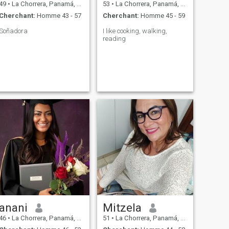
49
•
La Chorrera, Panamá, Paname
53
•
La Chorrera, Panamá, Paname
Cherchant:
Homme 43 - 57
Cherchant:
Homme 45 - 59
Soñadora
I like cooking, walking,
reading
anani
Mitzela
46
•
La Chorrera, Panamá, Paname
51
•
La Chorrera, Panamá, Paname