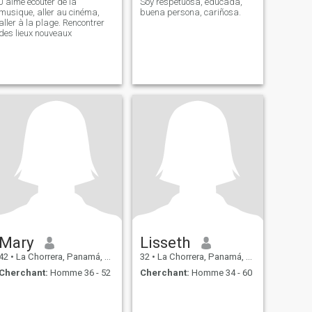
J'aime écouter de la
Soy respetuosa, educada,
musique, aller au cinéma,
buena persona, cariñosa.
aller à la plage. Rencontrer
des lieux nouveaux
Mary
Lisseth
42
•
La Chorrera, Panamá, Paname
32
•
La Chorrera, Panamá, Paname
Cherchant:
Homme 36 - 52
Cherchant:
Homme 34 - 60