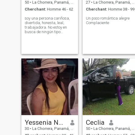
50
•
La Chorrera, Panamá, Paname
27
•
La Chorrera, Panamá, Paname
Cherchant:
Homme 46 - 62
Cherchant:
Homme 38 - 99
soy una persona cariñosa,
Un poco romántica alegre
divertida, honesta, leal,
Complaciente
trabajadora. No estoy en
busca de ningún tipo
arrogante que me insulte, en
este sitio. Estoy aquí para
encontrar una persona que
sea mi compañero hasta mis
últimos días. No me gusta
que me llame
Yessenia Navarro
Ceclia
30
•
La Chorrera, Panamá, Paname
50
•
La Chorrera, Panamá, Paname