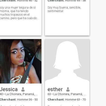
Cherchant:
Homme 46 - 52
Cherchant:
Homme 44 - 58
soy una mujer segura de si
Soy muy buena, sencible,
misma, que ha tenido
sentimental
muchos tropiezos en el
camino, pero que ha sabido
manejarlos, me gusta ser
sincera y honesta con los
demás, cariñosa,
apasionada y considero que
la belleza no es exterior, sino
interior. .
Jessica
esther
40
•
La Chorrera, Panamá, Paname
63
•
La Chorrera, Panamá, Paname
Cherchant:
Homme 36 - 50
Cherchant:
Homme 63 - 70