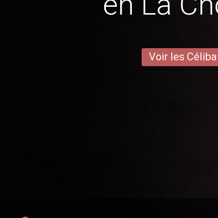
en La Ch
Voir les Céliba