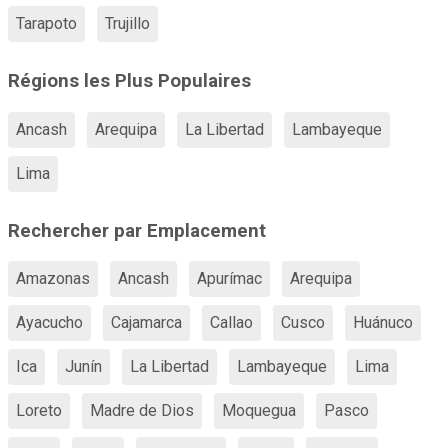
Tarapoto
Trujillo
Régions les Plus Populaires
Ancash
Arequipa
La Libertad
Lambayeque
Lima
Rechercher par Emplacement
Amazonas
Ancash
Apurímac
Arequipa
Ayacucho
Cajamarca
Callao
Cusco
Huánuco
Ica
Junín
La Libertad
Lambayeque
Lima
Loreto
Madre de Dios
Moquegua
Pasco