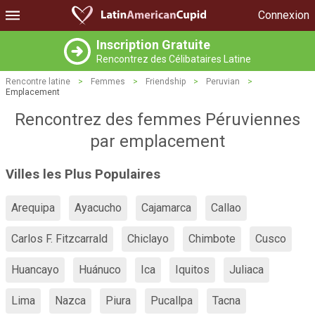
Connexion
Inscription Gratuite
Rencontrez des Célibataires Latine
Rencontre latine
>
Femmes
>
Friendship
>
Peruvian
>
Emplacement
Rencontrez des femmes Péruviennes
par emplacement
Villes les Plus Populaires
Arequipa
Ayacucho
Cajamarca
Callao
Carlos F. Fitzcarrald
Chiclayo
Chimbote
Cusco
Huancayo
Huánuco
Ica
Iquitos
Juliaca
Lima
Nazca
Piura
Pucallpa
Tacna