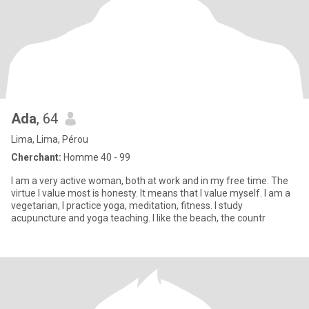
Ada
, 64
Lima, Lima, Pérou
Cherchant:
Homme 40 - 99
I am a very active woman, both at work and in my free time. The
virtue I value most is honesty. It means that I value myself. I am a
vegetarian, I practice yoga, meditation, fitness. I study
acupuncture and yoga teaching. I like the beach, the countr