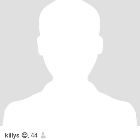
killys 😍
, 44